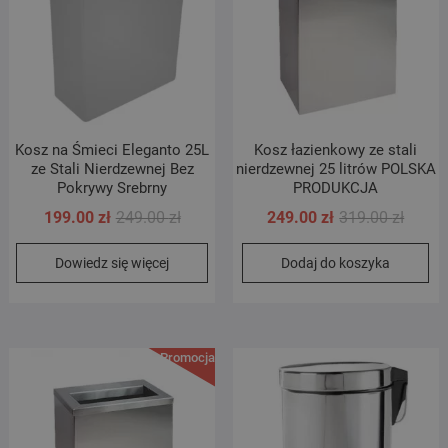
Kosz na Śmieci Eleganto 25L
Kosz łazienkowy ze stali
ze Stali Nierdzewnej Bez
nierdzewnej 25 litrów POLSKA
Pokrywy Srebrny
PRODUKCJA
Pierwotna
Aktualna
Pierwo
Aktual
199.00
zł
249.00
zł
249.00
zł
319.00
zł
cena
cena
cena
cena
Dowiedz się więcej
Dodaj do koszyka
wynosiła:
wynosi:
wynosi
wynosi
249.00 zł.
199.00 zł.
319.00 
249.00 
Promocja!