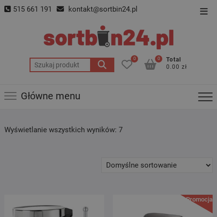
Skip
515 661 191
kontakt@sortbin24.pl
Top
to
Men
content
0
0
Total
Szukaj:
0.00 zł
Główne menu
Wyświetlanie wszystkich wyników: 7
Promocja!