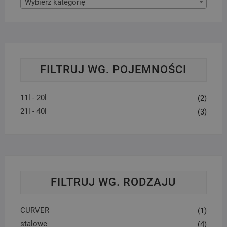
Wybierz kategorię
FILTRUJ WG. POJEMNOŚCI
11l - 20l
(2)
21l - 40l
(3)
FILTRUJ WG. RODZAJU
CURVER
(1)
stalowe
(4)