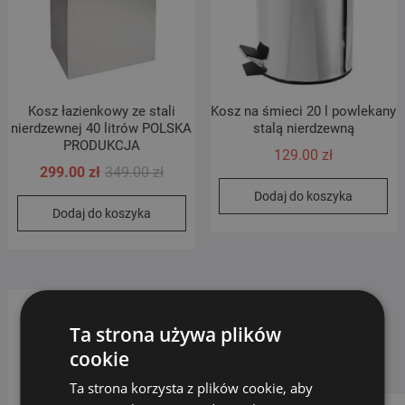
Kosz łazienkowy ze stali
Kosz na śmieci 20 l powlekany
nierdzewnej 40 litrów POLSKA
stalą nierdzewną
PRODUKCJA
129.00
zł
Pierwotna
Aktualna
299.00
zł
349.00
zł
cena
cena
Dodaj do koszyka
Dodaj do koszyka
wynosiła:
wynosi:
349.00 zł.
299.00 zł.
Ta strona używa plików
cookie
Ta strona korzysta z plików cookie, aby