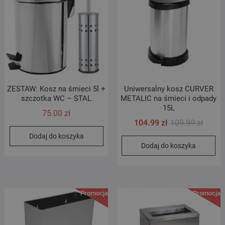
ZESTAW: Kosz na śmieci 5l +
Uniwersalny kosz CURVER
szczotka WC – STAL
METALIC na śmieci i odpady
15L
75.00
zł
Pierwo
Aktual
104.99
zł
109.99
zł
cena
cena
Dodaj do koszyka
Dodaj do koszyka
wynosi
wynosi
109.99 
104.99 
Promocja!
Promocja!