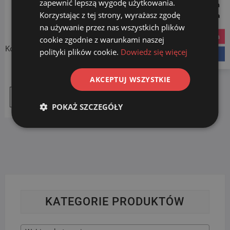
zapewnić lepszą wygodę użytkowania.
Follow us on
Korzystając z tej strony, wyrażasz zgodę
Social Media
na używanie przez nas wszystkich plików
instagram
cookie zgodnie z warunkami naszej
Kosz na śmieci 30 l powlekany
polityki plików cookie.
Dowiedz się więcej
facebook
stalą nierdzewną
169.00
zł
AKCEPTUJ WSZYSTKIE
Dodaj do koszyka
POKAŻ SZCZEGÓŁY
KATEGORIE PRODUKTÓW