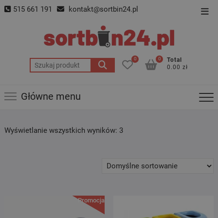
Skip
515 661 191
kontakt@sortbin24.pl
Top
to
Men
content
0
0
Total
Szukaj:
0.00 zł
Główne menu
Wyświetlanie wszystkich wyników: 3
Promocja!