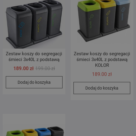
Zestaw koszy do segregacji
Zestaw koszy do segregacji
śmieci 3x40L z podstawą
śmieci 3x40L z podstawą
KOLOR
Pierwotna
Aktualna
189.00
zł
199.00
zł
189.00
zł
cena
cena
Dodaj do koszyka
wynosiła:
wynosi:
Dodaj do koszyka
199.00 zł.
189.00 zł.