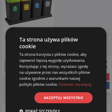
Zestaw koszy do segregacji
Ta strona używa plików
śmieci 4x40L z podstawą
cookie
KOLOR
Ta strona korzysta z plików cookie, aby
249.00
zł
zapewnić lepszą wygodę użytkowania.
Follow us on
Korzystając z tej strony, wyrażasz zgodę
Dodaj do koszyka
Social Media
na używanie przez nas wszystkich plików
instagram
cookie zgodnie z warunkami naszej
polityki plików cookie.
Dowiedz się więcej
facebook
AKCEPTUJ WSZYSTKIE
POKAŻ SZCZEGÓŁY