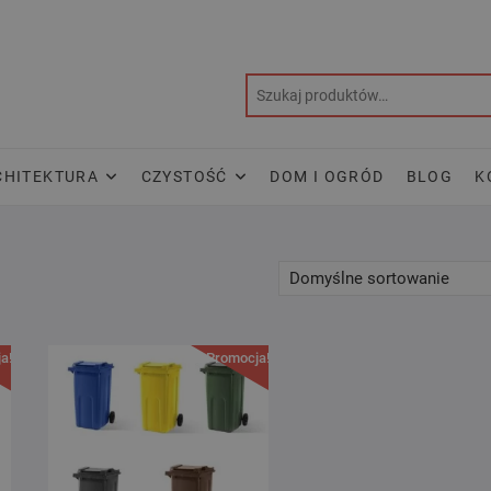
CHITEKTURA
CZYSTOŚĆ
DOM I OGRÓD
BLOG
K
a!
Promocja!