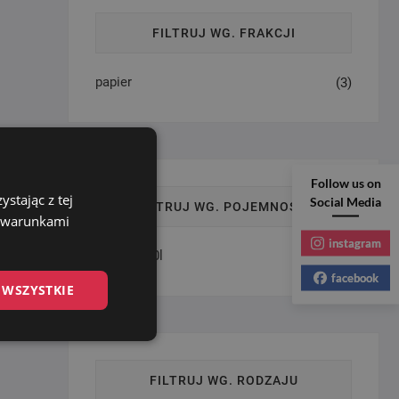
FILTRUJ WG. FRAKCJI
papier
(3)
Follow us on
stając z tej
Social Media
FILTRUJ WG. POJEMNOŚCI
z warunkami
instagram
100l - 1000l
(3)
facebook
 WSZYSTKIE
FILTRUJ WG. RODZAJU