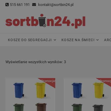
Skip
515 661 191
kontakt@sortbin24.pl
to
content
KOSZE DO SEGREGACJI
KOSZE NA ŚMIECI
AR
Wyświetlanie wszystkich wyników: 3
Promocja!
Promocj