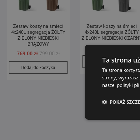
Zestaw koszy na śmieci
Zestaw koszy na śmieci
4x240L segregacja ŻÓŁTY
4x240L segregacja ŻÓŁTY
ZIELONY NIEBIESKI
ZIELONY NIEBIESKI CZARN
BRĄZOWY
Pie
Akt
769.00
zł
799.00
zł
Pierwotna
Aktualna
769.00
zł
799.00
zł
ce
ce
Ta strona u
cena
cena
Dodaj do koszyka
wyn
wyn
Dodaj do koszyka
wynosiła:
wynosi:
Ta strona korzyst
799
769
799.00 zł.
769.00 zł.
strony, wyrażasz
naszej polityki p
POKAŻ SZCZ