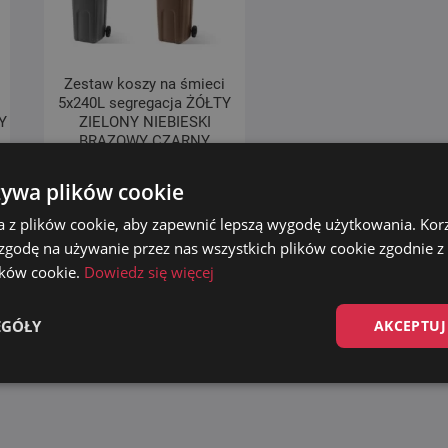
Zestaw koszy na śmieci
5x240L segregacja ŻÓŁTY
Y
ZIELONY NIEBIESKI
BRĄZOWY CZARNY
rwotna
ualna
Pierwotna
Aktualna
949.00
zł
969.00
zł
na
na
żywa plików cookie
cena
cena
osiła:
osi:
Dodaj do koszyka
wynosiła:
wynosi:
a z plików cookie, aby zapewnić lepszą wygodę użytkowania. Korzy
.00 zł.
.00 zł.
969.00 zł.
949.00 zł.
 zgodę na używanie przez nas wszystkich plików cookie zgodnie 
lików cookie.
Dowiedz się więcej
EGÓŁY
AKCEPTUJ