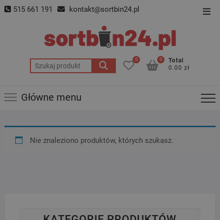
Skip
515 661 191
kontakt@sortbin24.pl
Top
to
Men
content
0
0
Total
Szukaj:
0.00 zł
Główne menu
Nie znaleziono produktów, których szukasz.
KATEGORIE PRODUKTÓW