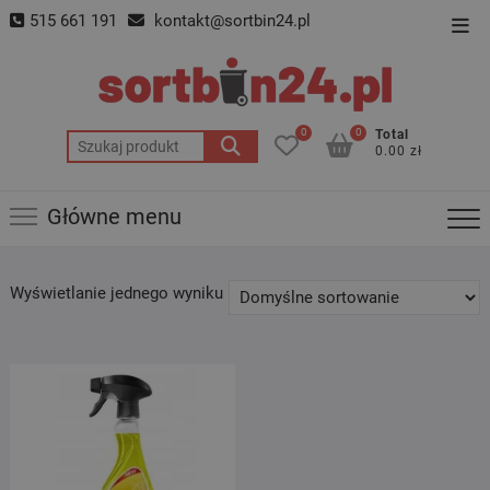
Skip
515 661 191
kontakt@sortbin24.pl
Top
to
Men
content
0
0
Total
Szukaj:
0.00 zł
Główne menu
Wyświetlanie jednego wyniku