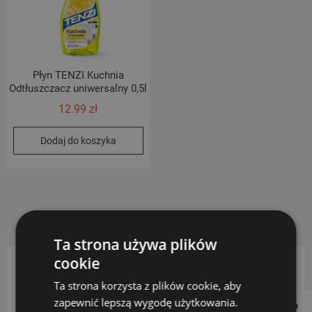
Płyn TENZI Kuchnia
Odtłuszczacz uniwersalny 0,5l
12.99
zł
Dodaj do koszyka
Ta strona używa plików
cookie
KATEGORIE PRODUKTÓW
Ta strona korzysta z plików cookie, aby
zapewnić lepszą wygodę użytkowania.
Follow us on