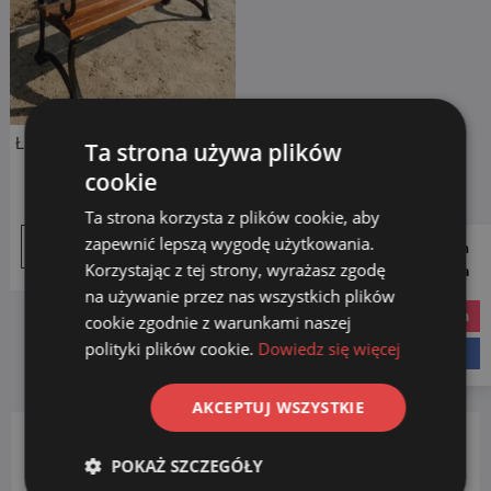
Ławka parkowa z oparciem –
Ta strona używa plików
żeliwna
cookie
1,009.00
zł
Ta strona korzysta z plików cookie, aby
zapewnić lepszą wygodę użytkowania.
Follow us on
Dodaj do koszyka
Korzystając z tej strony, wyrażasz zgodę
Social Media
na używanie przez nas wszystkich plików
instagram
cookie zgodnie z warunkami naszej
polityki plików cookie.
Dowiedz się więcej
facebook
AKCEPTUJ WSZYSTKIE
POKAŻ SZCZEGÓŁY
KATEGORIE PRODUKTÓW