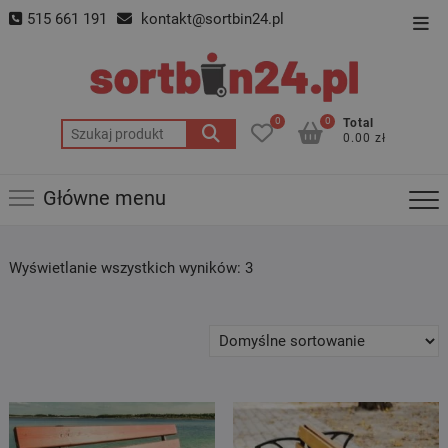
Skip
515 661 191
kontakt@sortbin24.pl
Top
to
Men
content
0
0
Total
Szukaj:
0.00 zł
Główne menu
Wyświetlanie wszystkich wyników: 3