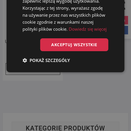
zapewnić lepszą wygodę użytkowania.
Follow us on
Korzystając z tej strony, wyrażasz zgodę
Social Media
na używanie przez nas wszystkich plików
instagram
cookie zgodnie z warunkami naszej
polityki plików cookie.
Dowiedz się więcej
facebook
MEGLIO ODTŁUSZCZACZ
UNIWERSALNY LEMON 5L +
AKCEPTUJ WSZYSTKIE
750ml
99.00
zł
POKAŻ SZCZEGÓŁY
Dodaj do koszyka
KATEGORIE PRODUKTÓW