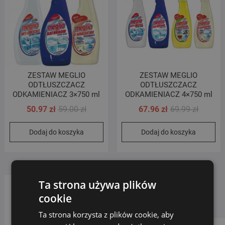
ZESTAW MEGLIO
ZESTAW MEGLIO
ODTŁUSZCZACZ
ODTŁUSZCZACZ
ODKAMIENIACZ 3×750 ml
ODKAMIENIACZ 4×750 ml
Pierwotna
Aktualna
Pierwot
Aktualn
50.97
zł
59.00
zł
67.96
zł
69.99
zł
cena
cena
cena
cena
Dodaj do koszyka
Dodaj do koszyka
wynosiła:
wynosi:
wynosił
wynosi:
59.00 zł.
50.97 zł.
69.99 zł
67.96 zł
Ta strona używa plików
cookie
Ta strona korzysta z plików cookie, aby