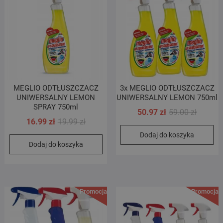
MEGLIO ODTŁUSZCZACZ
3x MEGLIO ODTŁUSZCZACZ
UNIWERSALNY LEMON
UNIWERSALNY LEMON 750ml
SPRAY 750ml
Pierwot
Aktualn
50.97
zł
59.00
zł
Pierwotna
Aktualna
16.99
zł
19.99
zł
cena
cena
cena
cena
Dodaj do koszyka
wynosił
wynosi:
Dodaj do koszyka
wynosiła:
wynosi:
59.00 zł
50.97 zł
19.99 zł.
16.99 zł.
Promocja!
Promocja!