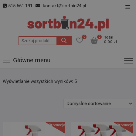
Skip
515 661 191
kontakt@sortbin24.pl
Top
to
Men
content
0
0
Total
Szukaj:
0.00 zł
Główne menu
Wyświetlanie wszystkich wyników: 5
Promocja!
Promocja!