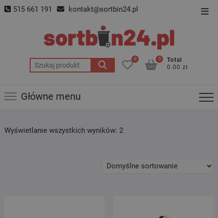
Skip
515 661 191
kontakt@sortbin24.pl
Top
to
Men
content
0
0
Total
Szukaj:
0.00 zł
Główne menu
Wyświetlanie wszystkich wyników: 2