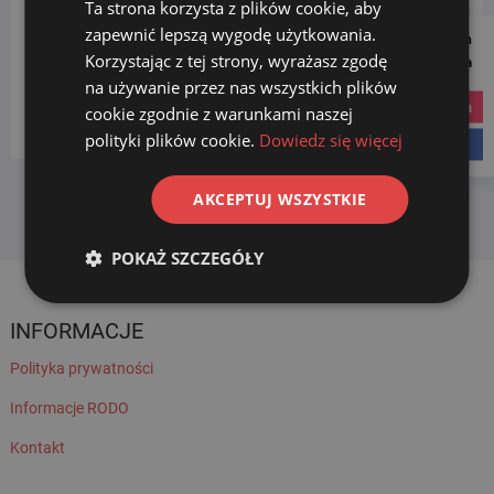
Ta strona korzysta z plików cookie, aby
zapewnić lepszą wygodę użytkowania.
Follow us on
KATEGORIE PRODUKTÓW
Korzystając z tej strony, wyrażasz zgodę
Social Media
na używanie przez nas wszystkich plików
instagram
cookie zgodnie z warunkami naszej
Wybierz kategorię
polityki plików cookie.
Dowiedz się więcej
facebook
AKCEPTUJ WSZYSTKIE
POKAŻ SZCZEGÓŁY
INFORMACJE
Polityka prywatności
Informacje RODO
Kontakt