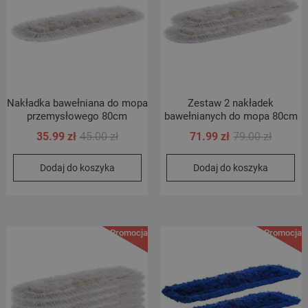
Nakładka bawełniana do mopa
Zestaw 2 nakładek
przemysłowego 80cm
bawełnianych do mopa 80cm
Pierwotna
Aktualna
Pierwot
Aktualn
35.99
zł
45.00
zł
71.99
zł
79.00
zł
cena
cena
cena
cena
Dodaj do koszyka
Dodaj do koszyka
wynosiła:
wynosi:
wynosił
wynosi:
45.00 zł.
35.99 zł.
79.00 zł
71.99 zł
Promocja!
Promocja!