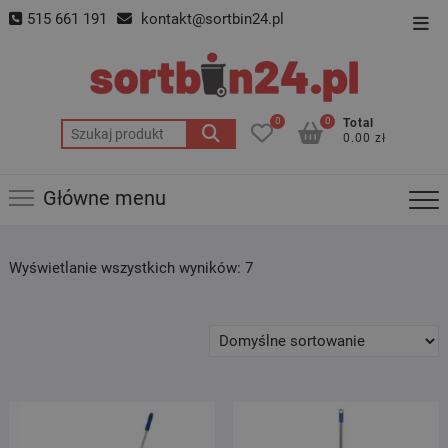
Skip
515 661 191
kontakt@sortbin24.pl
Top
to
Men
content
0
0
Total
Szukaj:
0.00 zł
Główne menu
Wyświetlanie wszystkich wyników: 7