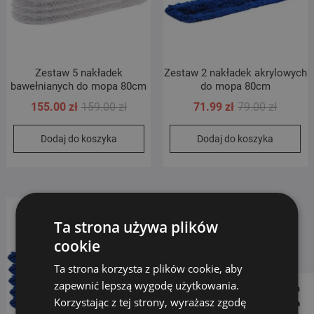
Zestaw 5 nakładek
Zestaw 2 nakładek akrylowych
bawełnianych do mopa 80cm
do mopa 80cm
Pierwotna
Aktualna
Pierwot
Aktualn
155.00
zł
159.00
zł
71.99
zł
79.00
zł
cena
cena
cena
cena
Dodaj do koszyka
Dodaj do koszyka
wynosiła:
wynosi:
wynosił
wynosi:
159.00 zł.
155.00 zł.
79.00 zł
71.99 zł
Promocja!
Ta strona używa plików
cookie
Ta strona korzysta z plików cookie, aby
zapewnić lepszą wygodę użytkowania.
Follow us on
Korzystając z tej strony, wyrażasz zgodę
Social Media