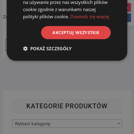
na używanie przez nas wszystkich plików
instagram
cookie zgodnie z warunkami naszej
polityki plików cookie.
Dowiedz się więcej
Zestaw 5 nakładek akrylowych
facebook
do mopa 80cm
Pierwotna
Aktualna
149.99
zł
159.00
zł
AKCEPTUJ WSZYSTKIE
cena
cena
Dodaj do koszyka
wynosiła:
wynosi:
POKAŻ SZCZEGÓŁY
159.00 zł.
149.99 zł.
KATEGORIE PRODUKTÓW
Wybierz kategorię