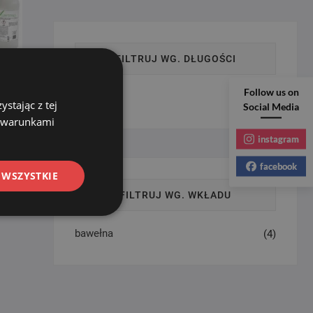
FILTRUJ WG. DŁUGOŚCI
Follow us on
ÓZEK
50
(4)
stając z tej
PŁYN
Social Media
z warunkami
Pierwotna
Aktualna
ł
instagram
cena
cena
facebook
wynosiła:
wynosi:
 WSZYSTKIE
529.00 zł.
499.00 zł.
FILTRUJ WG. WKŁADU
bawełna
(4)