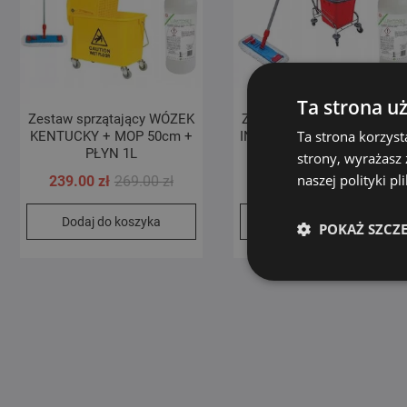
Ta strona u
Zestaw sprzątający WÓZEK
Zestaw sprzątający WÓZE
Ta strona korzyst
KENTUCKY + MOP 50cm +
INTEGRAL+ KOSZYK + MO
PŁYN 1L
50 + PŁYN 1L
strony, wyrażasz
naszej polityki p
Pierwotna
Aktualna
239.00
zł
269.00
zł
499.00
zł
cena
cena
Dodaj do koszyka
Dodaj do koszyka
wynosiła:
wynosi:
POKAŻ SZCZ
269.00 zł.
239.00 zł.