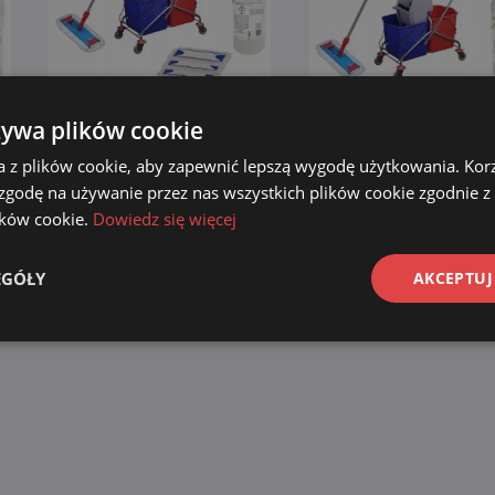
żywa plików cookie
K
ZESTAW sprzątający WÓZEK
ZESTAW sprzątający W
a z plików cookie, aby zapewnić lepszą wygodę użytkowania. Korzy
P
CHROM + mop 50 CM+
CHROM 50 CM+ mop + 
NAKŁADKI + płyn + TABLICA
DO MYCIA PODŁOGI
 zgodę na używanie przez nas wszystkich plików cookie zgodnie 
lików cookie.
Dowiedz się więcej
599.00
zł
499.00
zł
529.00
z
Dodaj do koszyka
Dodaj do koszyka
EGÓŁY
AKCEPTUJ