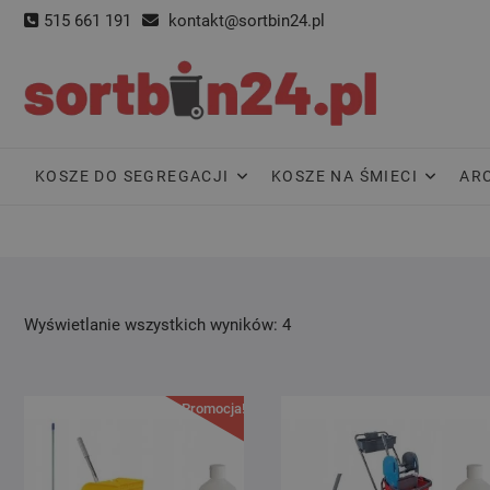
Skip
515 661 191
kontakt@sortbin24.pl
to
content
KOSZE DO SEGREGACJI
KOSZE NA ŚMIECI
AR
Wyświetlanie wszystkich wyników: 4
Promocja!