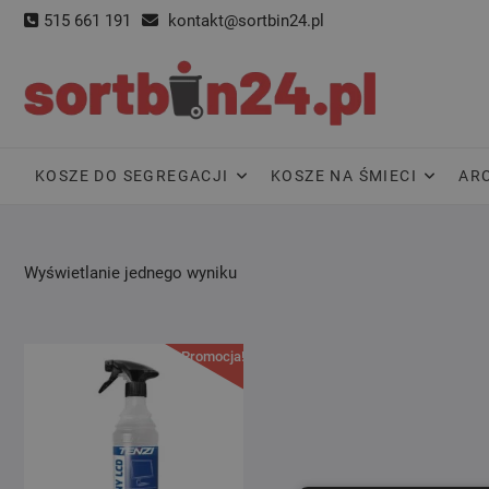
Skip
515 661 191
kontakt@sortbin24.pl
to
content
KOSZE DO SEGREGACJI
KOSZE NA ŚMIECI
AR
Wyświetlanie jednego wyniku
Promocja!