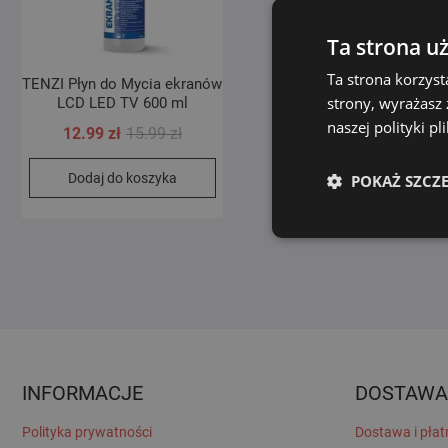
Ta strona u
Ta strona korzyst
TENZI Płyn do Mycia ekranów
strony, wyrażasz
LCD LED TV 600 ml
naszej polityki p
Pierwotna
Aktualna
12.99
zł
15.99
zł
cena
cena
Dodaj do koszyka
POKAŻ SZCZ
wynosiła:
wynosi:
15.99 zł.
12.99 zł.
INFORMACJE
DOSTAWA
Polityka prywatności
Dostawa i płat