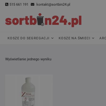
Skip
515 661 191
kontakt@sortbin24.pl
to
content
KOSZE DO SEGREGACJI
KOSZE NA ŚMIECI
AR
Wyświetlanie jednego wyniku