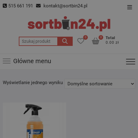
Skip
515 661 191
kontakt@sortbin24.pl
Top
to
Men
content
0
0
Total
Szukaj:
0.00 zł
Główne menu
Wyświetlanie jednego wyniku