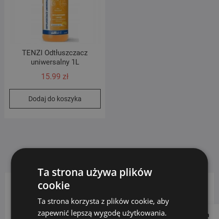
TENZI Odtłuszczacz
uniwersalny 1L
15.99
zł
Dodaj do koszyka
Ta strona używa plików
cookie
KATEGORIE PRODUKTÓW
Ta strona korzysta z plików cookie, aby
zapewnić lepszą wygodę użytkowania.
Follow us on