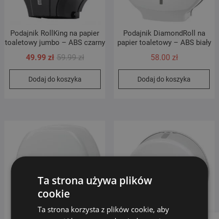
Podajnik RollKing na papier
Podajnik DiamondRoll na
toaletowy jumbo – ABS czarny
papier toaletowy – ABS biały
Pierwotna
Aktualna
49.99
zł
59.99
zł
58.00
zł
cena
cena
Dodaj do koszyka
Dodaj do koszyka
wynosiła:
wynosi:
59.99 zł.
49.99 zł.
Ta strona używa plików
cookie
Ta strona korzysta z plików cookie, aby