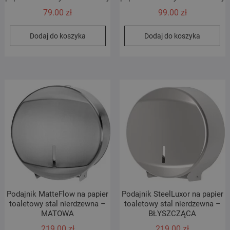
79.00
zł
99.00
zł
Dodaj do koszyka
Dodaj do koszyka
Podajnik MatteFlow na papier
Podajnik SteelLuxor na papier
toaletowy stal nierdzewna –
toaletowy stal nierdzewna –
MATOWA
BŁYSZCZĄCA
219.00
zł
219.00
zł