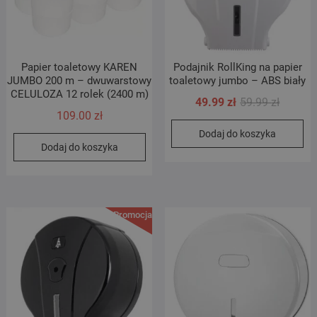
Papier toaletowy KAREN
Podajnik RollKing na papier
JUMBO 200 m – dwuwarstowy
toaletowy jumbo – ABS biały
CELULOZA 12 rolek (2400 m)
Pierwot
Aktualn
49.99
zł
59.99
zł
109.00
zł
cena
cena
Dodaj do koszyka
wynosił
wynosi:
Dodaj do koszyka
59.99 zł
49.99 zł
Promocja!