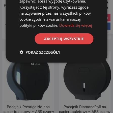
zapewnić lepszą wygodę użytkowania.
Follow us on
Podajnik WhiteElite na papier
Podajnik CrystalJumbo na
Korzystając z tej strony, wyrażasz zgodę
Social Media
toaletowy – ABS biały
papier toaletowy – ABS biały
na używanie przez nas wszystkich plików
79.90
zł
99.00
zł
instagram
cookie zgodnie z warunkami naszej
polityki plików cookie.
Dowiedz się więcej
facebook
Dodaj do koszyka
Dodaj do koszyka
AKCEPTUJ WSZYSTKIE
POKAŻ SZCZEGÓŁY
Podajnik Prestige Noir na
Podajnik DiamondRoll na
papier toaletowy – ABS czarny
papier toaletowy – ABS czarny