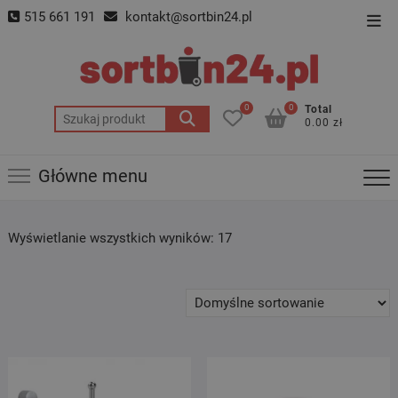
Skip
515 661 191
kontakt@sortbin24.pl
Top
to
Men
content
0
0
Total
Szukaj:
0.00 zł
Główne menu
Wyświetlanie wszystkich wyników: 17