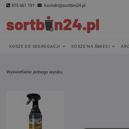
Skip
515 661 191
kontakt@sortbin24.pl
to
content
KOSZE DO SEGREGACJI
KOSZE NA ŚMIECI
AR
Wyświetlanie jednego wyniku