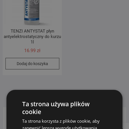
TENZI ANTYSTAT płyn
antyelektrostatyczny do kurzu
1l
16.99
zł
Dodaj do koszyka
Ta strona używa plików
cookie
Ta strona korzysta z plików cookie, aby
KATEGORIE PRODUKTÓW
zapewnić lepszą wygodę użytkowania.
Follow us on