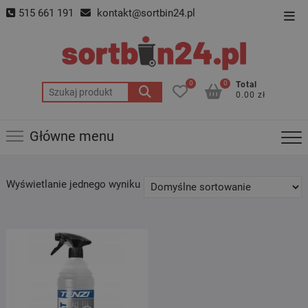
Skip
515 661 191
kontakt@sortbin24.pl
Top
to
Men
content
0
0
Total
Szukaj:
0.00 zł
Główne menu
Wyświetlanie jednego wyniku