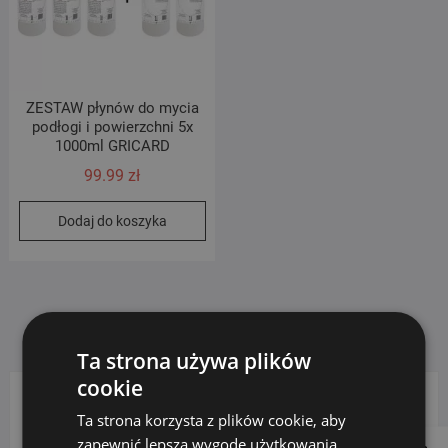
ZESTAW płynów do mycia
podłogi i powierzchni 5x
1000ml GRICARD
99.99
zł
Dodaj do koszyka
Ta strona używa plików
cookie
Ta strona korzysta z plików cookie, aby
KATEGORIE PRODUKTÓW
zapewnić lepszą wygodę użytkowania.
Follow us on