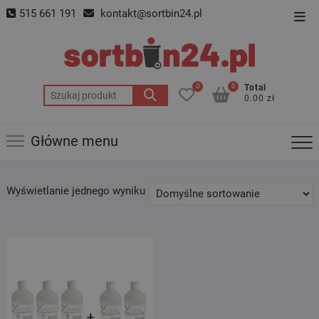
Skip
515 661 191
kontakt@sortbin24.pl
Top
to
Men
content
0
0
Total
Szukaj:
0.00 zł
Główne menu
Wyświetlanie jednego wyniku