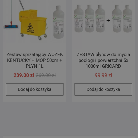
Zestaw sprzątający WÓZEK
ZESTAW płynów do mycia
KENTUCKY + MOP 50cm +
podłogi i powierzchni 5x
PŁYN 1L
1000ml GRICARD
Pierwotna
Aktualna
239.00
zł
269.00
zł
99.99
zł
cena
cena
Dodaj do koszyka
Dodaj do koszyka
wynosiła:
wynosi:
269.00 zł.
239.00 zł.