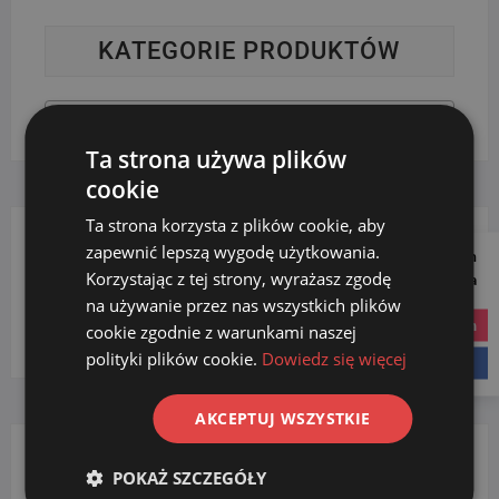
KATEGORIE PRODUKTÓW
Wybierz kategorię
Ta strona używa plików
cookie
Ta strona korzysta z plików cookie, aby
zapewnić lepszą wygodę użytkowania.
Follow us on
FILTRUJ WG. DŁUGOŚCI
Korzystając z tej strony, wyrażasz zgodę
Social Media
na używanie przez nas wszystkich plików
instagram
50
(1)
cookie zgodnie z warunkami naszej
polityki plików cookie.
Dowiedz się więcej
facebook
AKCEPTUJ WSZYSTKIE
POKAŻ SZCZEGÓŁY
FILTRUJ WG. WKŁADU