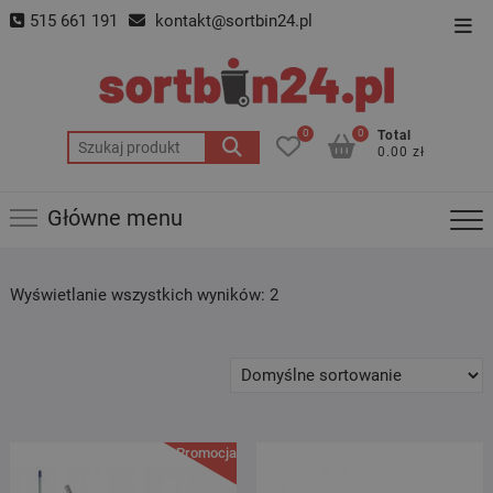
Skip
515 661 191
kontakt@sortbin24.pl
Top
to
Men
content
0
0
Total
Szukaj:
0.00 zł
Główne menu
Wyświetlanie wszystkich wyników: 2
Promocja!