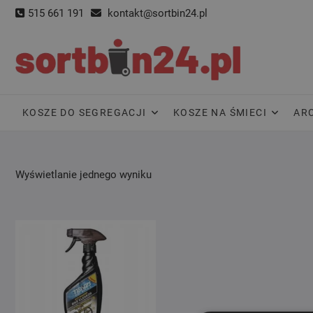
Skip
515 661 191
kontakt@sortbin24.pl
to
content
KOSZE DO SEGREGACJI
KOSZE NA ŚMIECI
AR
Wyświetlanie jednego wyniku