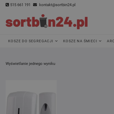
Skip
515 661 191
kontakt@sortbin24.pl
to
content
KOSZE DO SEGREGACJI
KOSZE NA ŚMIECI
AR
Wyświetlanie jednego wyniku