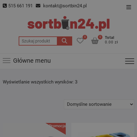
Skip
515 661 191
kontakt@sortbin24.pl
Top
to
Men
content
0
0
Total
Szukaj:
0.00 zł
Główne menu
Wyświetlanie wszystkich wyników: 3
Promocja!