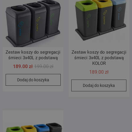
Zestaw koszy do segregacji
Zestaw koszy do segregacji
śmieci 3x40L z podstawą
śmieci 3x40L z podstawą
KOLOR
Pierwotna
Aktualna
189.00
zł
199.00
zł
189.00
zł
cena
cena
Dodaj do koszyka
wynosiła:
wynosi:
Dodaj do koszyka
199.00 zł.
189.00 zł.