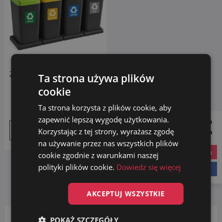
Zestaw koszy do segregacji
Ta strona używa plików
śmieci 4x40L z podstawą
cookie
KOLOR
Ta strona korzysta z plików cookie, aby
249.00
zł
zapewnić lepszą wygodę użytkowania.
Follow us on
Dodaj do koszyka
Korzystając z tej strony, wyrażasz zgodę
Social Media
na używanie przez nas wszystkich plików
instagram
cookie zgodnie z warunkami naszej
polityki plików cookie.
Dowiedz się więcej
facebook
AKCEPTUJ WSZYSTKIE
POKAŻ SZCZEGÓŁY