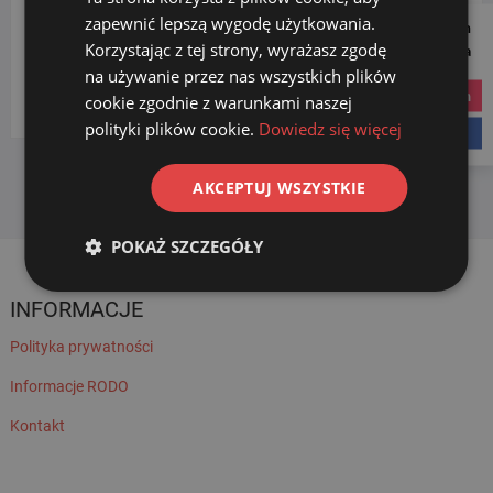
zapewnić lepszą wygodę użytkowania.
KATEGORIE PRODUKTÓW
Follow us on
Korzystając z tej strony, wyrażasz zgodę
Social Media
na używanie przez nas wszystkich plików
Wybierz kategorię
instagram
cookie zgodnie z warunkami naszej
polityki plików cookie.
Dowiedz się więcej
facebook
AKCEPTUJ WSZYSTKIE
POKAŻ SZCZEGÓŁY
INFORMACJE
Polityka prywatności
Informacje RODO
Kontakt