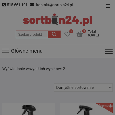
Skip
515 661 191
kontakt@sortbin24.pl
Top
to
Men
content
0
0
Total
Szukaj:
0.00 zł
Główne menu
Wyświetlanie wszystkich wyników: 2
Promocja!