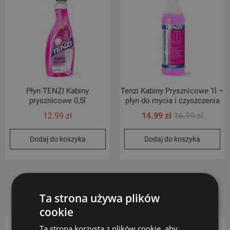
Płyn TENZI Kabiny
Tenzi Kabiny Prysznicowe 1l –
prysznicowe 0,5l
płyn do mycia i czyszczenia
Pierwot
Aktualn
12.99
zł
14.99
zł
16.99
zł
cena
cena
Dodaj do koszyka
Dodaj do koszyka
wynosił
wynosi:
16.99 zł
14.99 zł
Ta strona używa plików
cookie
Ta strona korzysta z plików cookie, aby