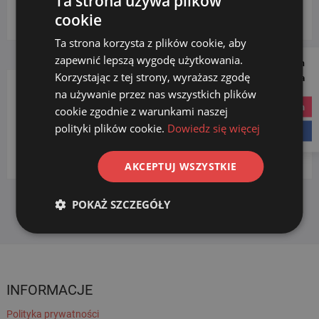
Ta strona używa plików
Wybierz kategorię
cookie
Ta strona korzysta z plików cookie, aby
zapewnić lepszą wygodę użytkowania.
Follow us on
Korzystając z tej strony, wyrażasz zgodę
Social Media
na używanie przez nas wszystkich plików
FILTRUJ WG. WKŁADU
instagram
cookie zgodnie z warunkami naszej
polityki plików cookie.
Dowiedz się więcej
facebook
bawełna
(1)
AKCEPTUJ WSZYSTKIE
POKAŻ SZCZEGÓŁY
INFORMACJE
Polityka prywatności