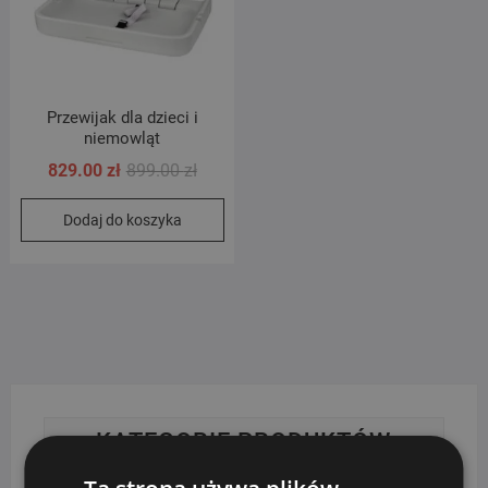
Przewijak dla dzieci i
niemowląt
Pierwotna
Aktualna
829.00
zł
899.00
zł
cena
cena
Dodaj do koszyka
wynosiła:
wynosi:
899.00 zł.
829.00 zł.
KATEGORIE PRODUKTÓW