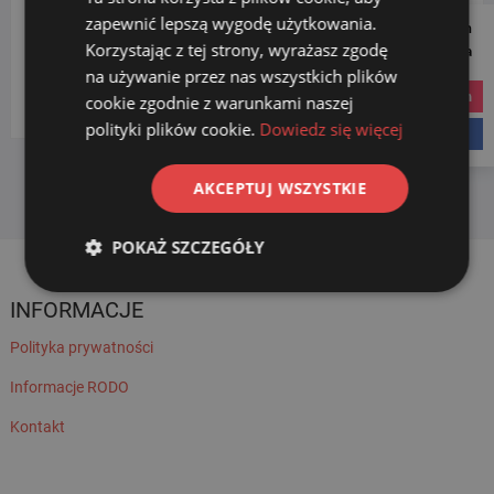
zapewnić lepszą wygodę użytkowania.
KATEGORIE PRODUKTÓW
Follow us on
Korzystając z tej strony, wyrażasz zgodę
Social Media
na używanie przez nas wszystkich plików
Wybierz kategorię
instagram
cookie zgodnie z warunkami naszej
polityki plików cookie.
Dowiedz się więcej
facebook
AKCEPTUJ WSZYSTKIE
POKAŻ SZCZEGÓŁY
INFORMACJE
Polityka prywatności
Informacje RODO
Kontakt