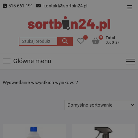
Skip
515 661 191
kontakt@sortbin24.pl
Top
to
Men
content
0
0
Total
Szukaj:
0.00 zł
Główne menu
Wyświetlanie wszystkich wyników: 2