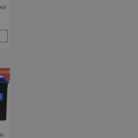
cji
mocja!
do