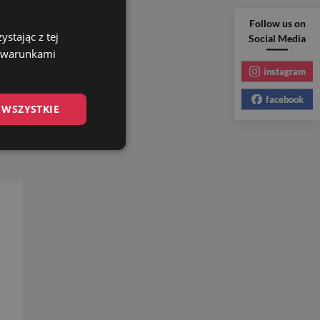
Follow us on
stając z tej
Social Media
cji
z warunkami
KI
instagram
facebook
 WSZYSTKIE