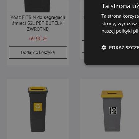
Ta strona u
Ta strona korzyst
Kosz FITBIN do segregacji
Kosz FITBIN do segregacji
strony, wyrażasz
śmieci 53L PET BUTELKI
śmieci 53L PLASTIK
ZWROTNE
naszej polityki p
69.90
zł
69.90
zł
Dodaj do koszyka
POKAŻ SZCZ
Dodaj do koszyka