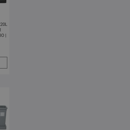
X20L
R
O |