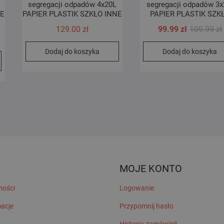
segregacji odpadów 4x20L
segregacji odpadów 3x
NE
PAPIER PLASTIK SZKŁO INNE
PAPIER PLASTIK SZK
129.00
zł
99.99
zł
109.99
zł
Dodaj do koszyka
Dodaj do koszyka
MOJE KONTO
ności
Logowanie
macje
Przypomnij hasło