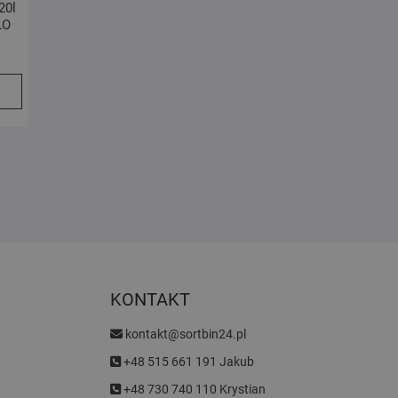
20l
ŁO
Pierwotna
Aktualna
cena
cena
wynosiła:
wynosi:
109.99 zł.
99.99 zł.
KONTAKT
kontakt@sortbin24.pl
+48 515 661 191 Jakub
+48 730 740 110 Krystian