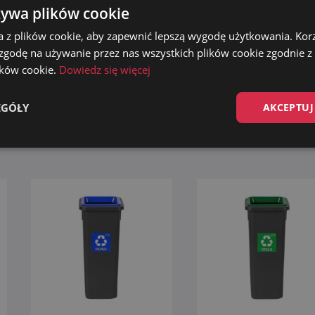
żywa plików cookie
a z plików cookie, aby zapewnić lepszą wygodę użytkowania. Korzy
Kosz FITBIN SZARY do
Kosz FITBIN do segrega
 zgodę na używanie przez nas wszystkich plików cookie zgodnie 
segregacji śmieci 53L PET
śmieci 20L PET BUTEL
BUTELKI ZWROTNE
ZWROTNE
lików cookie.
Dowiedz się więcej
69.90
zł
34.99
zł
EGÓŁY
AKCEPTUJ
Dodaj do koszyka
Dodaj do koszyka