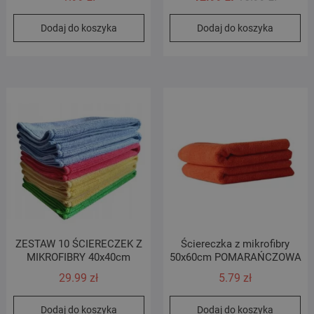
cena
cena
Dodaj do koszyka
Dodaj do koszyka
wynosił
wynosi:
16.99 zł
12.99 zł
ZESTAW 10 ŚCIERECZEK Z
Ściereczka z mikrofibry
MIKROFIBRY 40x40cm
50x60cm POMARAŃCZOWA
29.99
zł
5.79
zł
Dodaj do koszyka
Dodaj do koszyka