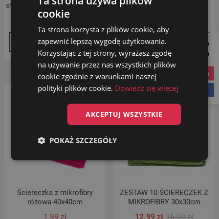
Ta strona używa plików
strukturze waflowej 40×40 cm
czerwona 40x40cm
cookie
4.49
zł
3.99
zł
Ta strona korzysta z plików cookie, aby
zapewnić lepszą wygodę użytkowania.
Follow us on
Dodaj do koszyka
Dodaj do koszyka
Korzystając z tej strony, wyrażasz zgodę
Social Media
na używanie przez nas wszystkich plików
instagram
cookie zgodnie z warunkami naszej
polityki plików cookie.
Dowiedz się więcej
Promocja!
facebook
AKCEPTUJ WSZYSTKIE
POKAŻ SZCZEGÓŁY
Ściereczka z mikrofibry
ZESTAW 10 ŚCIERECZEK Z
różowa 40x40cm
MIKROFIBRY 30x30cm
Pierwot
Aktualn
1.99
zł
12.99
zł
16.99
zł