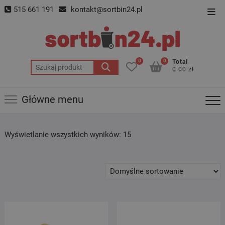
Skip
515 661 191
kontakt@sortbin24.pl
Top
to
Men
content
0
0
Total
Szukaj:
0.00 zł
Główne menu
Wyświetlanie wszystkich wyników: 15