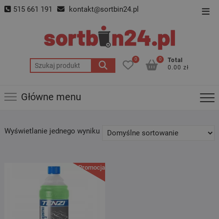
Skip
515 661 191
kontakt@sortbin24.pl
Top
to
Men
content
0
0
Total
Szukaj:
0.00 zł
Główne menu
Wyświetlanie jednego wyniku
Promocja!