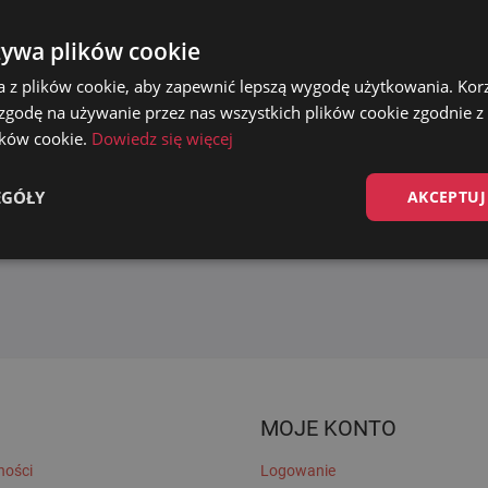
żywa plików cookie
a z plików cookie, aby zapewnić lepszą wygodę użytkowania. Korzy
SŁUPEK – PODSTAWA
 zgodę na używanie przez nas wszystkich plików cookie zgodnie 
BETONOWA
lików cookie.
Dowiedz się więcej
299.00
zł
Dodaj do koszyka
EGÓŁY
AKCEPTUJ
MOJE KONTO
ności
Logowanie