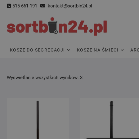
Skip
515 661 191
kontakt@sortbin24.pl
to
content
KOSZE DO SEGREGACJI
KOSZE NA ŚMIECI
AR
Wyświetlanie wszystkich wyników: 3