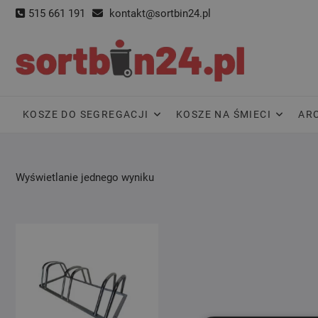
Skip
515 661 191
kontakt@sortbin24.pl
to
content
KOSZE DO SEGREGACJI
KOSZE NA ŚMIECI
AR
Wyświetlanie jednego wyniku