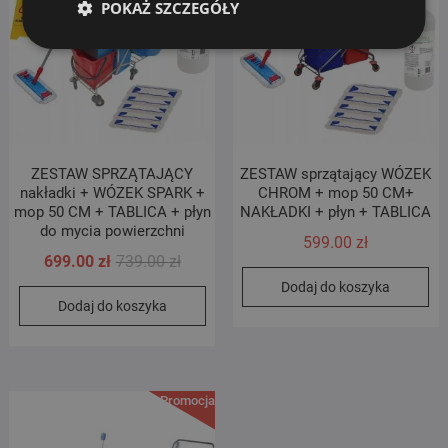
POKAŻ SZCZEGÓŁY
ZESTAW SPRZĄTAJĄCY
ZESTAW sprzątający WÓZEK
nakładki + WÓZEK SPARK +
CHROM + mop 50 CM+
mop 50 CM + TABLICA + płyn
NAKŁADKI + płyn + TABLICA
do mycia powierzchni
599.00
zł
Pierwotna
Aktualna
699.00
zł
739.00
zł
cena
cena
Dodaj do koszyka
Dodaj do koszyka
wynosiła:
wynosi:
739.00 zł.
699.00 zł.
Promocja!