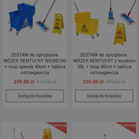
ZESTAW do sprzątania:
ZESTAW do sprzątania:
WÓZEK KENTUCKY NIEBIESKI
WÓZEK KENTUCKY z wiadrem
+ mop speedy 40cm + tablica
20L + mop 40cm + tablica
ostrzegawcza
ostrzegawcza
Pierwotna
Aktualna
Pierwo
Aktual
259.00
zł
319.00
zł
269.00
zł
299.00
zł
cena
cena
cena
cena
Dodaj do koszyka
Dodaj do koszyka
wynosiła:
wynosi:
wynosi
wynosi
319.00 zł.
259.00 zł.
299.00 
269.00 
Promocja!
Promocja!