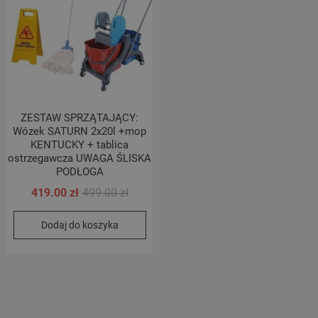
ZESTAW SPRZĄTAJĄCY:
Wózek SATURN 2x20l +mop
KENTUCKY + tablica
ostrzegawcza UWAGA ŚLISKA
PODŁOGA
Pierwotna
Aktualna
419.00
zł
499.00
zł
cena
cena
Dodaj do koszyka
wynosiła:
wynosi:
499.00 zł.
419.00 zł.