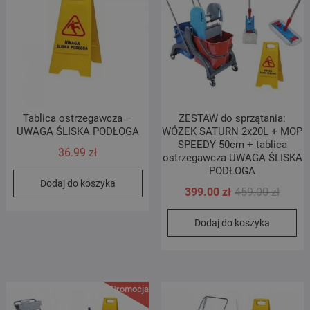
Tablica ostrzegawcza –
ZESTAW do sprzątania:
UWAGA ŚLISKA PODŁOGA
WÓZEK SATURN 2x20L + MOP
SPEEDY 50cm + tablica
36.99
zł
ostrzegawcza UWAGA ŚLISKA
PODŁOGA
Dodaj do koszyka
Pierwo
Aktual
399.00
zł
459.00
zł
cena
cena
Dodaj do koszyka
wynosi
wynosi
459.00 
399.00 
Promocja!