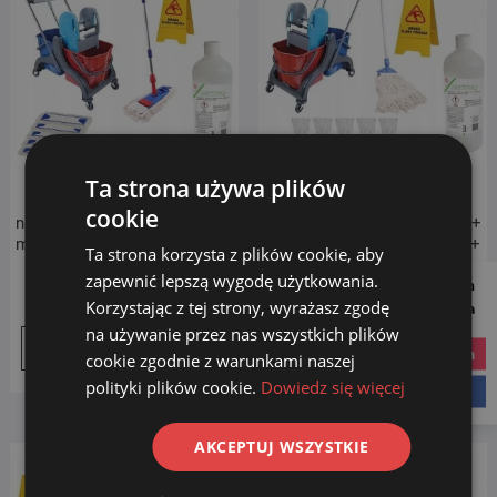
Ta strona używa plików
ZESTAW SPRZĄTAJĄCY
ZESTAW SPRZĄTAJĄCY
cookie
nakładki + WÓZEK SATURN +
nakładki + WÓZEK SATURN +
mop 50 CM + TABLICA + płyn
mop sznurkowy + TABLICA +
Ta strona korzysta z plików cookie, aby
do mycia powierzchni
płyn do mycia powierzchni
zapewnić lepszą wygodę użytkowania.
Follow us on
Pierwotna
Aktualna
529.00
zł
549.00
zł
499.00
zł
Korzystając z tej strony, wyrażasz zgodę
Social Media
cena
cena
na używanie przez nas wszystkich plików
Dodaj do koszyka
Dodaj do koszyka
wynosiła:
wynosi:
instagram
cookie zgodnie z warunkami naszej
549.00 zł.
529.00 zł.
polityki plików cookie.
Dowiedz się więcej
facebook
AKCEPTUJ WSZYSTKIE
Promocja!