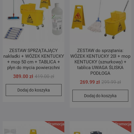
ZESTAW SPRZĄTAJĄCY
ZESTAW do sprzątania:
nakładki + WÓZEK KENTUCKY
WÓZEK KENTUCKY 20l + mop
+ mop 50 cm + TABLICA +
KENTUCKY (sznurkowy) +
płyn do mycia powierzchni
tablica UWAGA ŚLISKA
PODŁOGA
Pierwotna
Aktualna
389.00
zł
419.00
zł
Pierwo
Aktual
269.99
zł
299.99
zł
cena
cena
cena
cena
Dodaj do koszyka
wynosiła:
wynosi:
Dodaj do koszyka
wynosi
wynosi
419.00 zł.
389.00 zł.
299.99 
269.99 
Promocja!
Promocja!