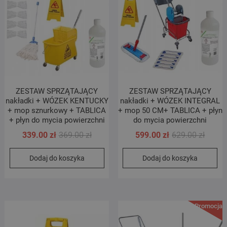
ZESTAW SPRZĄTAJĄCY
ZESTAW SPRZĄTAJĄCY
nakładki + WÓZEK KENTUCKY
nakładki + WÓZEK INTEGRAL
+ mop sznurkowy + TABLICA
+ mop 50 CM+ TABLICA + płyn
+ płyn do mycia powierzchni
do mycia powierzchni
Pierwotna
Aktualna
Pierwo
Aktual
339.00
zł
369.00
zł
599.00
zł
629.00
zł
cena
cena
cena
cena
Dodaj do koszyka
Dodaj do koszyka
wynosiła:
wynosi:
wynosi
wynosi
369.00 zł.
339.00 zł.
629.00 
599.00 
Promocja!