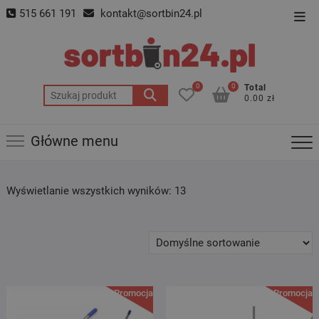
Skip
515 661 191
kontakt@sortbin24.pl
Top
to
Men
content
0
0
Total
Szukaj:
0.00 zł
Główne menu
Wyświetlanie wszystkich wyników: 13
Promocja!
Promocja!