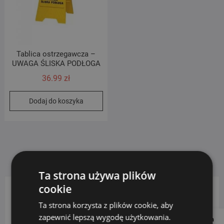
Tablica ostrzegawcza –
UWAGA ŚLISKA PODŁOGA
36.99
zł
Dodaj do koszyka
Ta strona używa plików
cookie
KATEGORIE PRODUKTÓW
Ta strona korzysta z plików cookie, aby
zapewnić lepszą wygodę użytkowania.
Follow us on