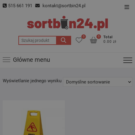
Skip
515 661 191
kontakt@sortbin24.pl
Top
to
Men
content
0
0
Total
Szukaj:
0.00 zł
Główne menu
Wyświetlanie jednego wyniku