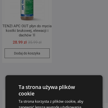
TENZI APC OUT płyn do mycia
kostki brukowej, elewacji i
dachów 1l
Pierwotna
Aktualna
28.99
zł
35.99
zł
cena
cena
Dodaj do koszyka
wynosiła:
wynosi:
35.99 zł.
28.99 zł.
Ta strona używa plików
cookie
Ta strona korzysta z plików cookie, aby
KATEGORIE PRODUKTÓW
zapewnić lepszą wygodę użytkowania.
Follow us on