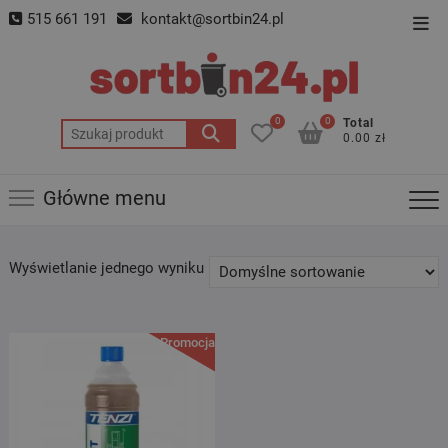
Skip
515 661 191
kontakt@sortbin24.pl
Top
to
Men
content
0
0
Total
Szukaj:
0.00 zł
Główne menu
Wyświetlanie jednego wyniku
Promocja!