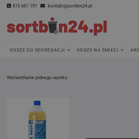
Skip
515 661 191
kontakt@sortbin24.pl
to
content
KOSZE DO SEGREGACJI
KOSZE NA ŚMIECI
AR
Wyświetlanie jednego wyniku