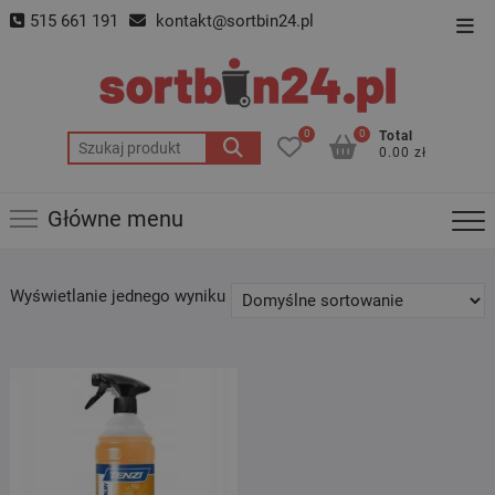
Skip
515 661 191
kontakt@sortbin24.pl
Top
to
Men
content
0
0
Total
Szukaj:
0.00 zł
Główne menu
Wyświetlanie jednego wyniku