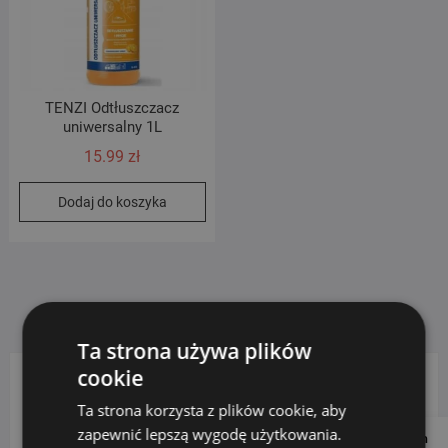
TENZI Odtłuszczacz
uniwersalny 1L
15.99
zł
Dodaj do koszyka
Ta strona używa plików
cookie
KATEGORIE PRODUKTÓW
Ta strona korzysta z plików cookie, aby
zapewnić lepszą wygodę użytkowania.
Follow us on