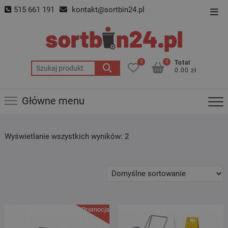
Skip
515 661 191
kontakt@sortbin24.pl
Top
to
Men
content
0
0
Total
Szukaj:
0.00 zł
Główne menu
Wyświetlanie wszystkich wyników: 2
Promocja!