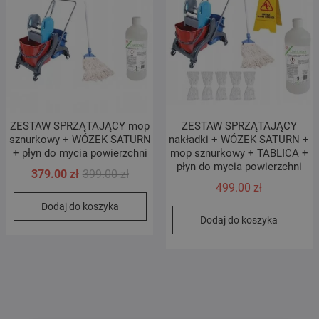
ZESTAW SPRZĄTAJĄCY mop
ZESTAW SPRZĄTAJĄCY
sznurkowy + WÓZEK SATURN
nakładki + WÓZEK SATURN +
+ płyn do mycia powierzchni
mop sznurkowy + TABLICA +
płyn do mycia powierzchni
Pierwotna
Aktualna
379.00
zł
399.00
zł
499.00
zł
cena
cena
Dodaj do koszyka
wynosiła:
wynosi:
Dodaj do koszyka
399.00 zł.
379.00 zł.