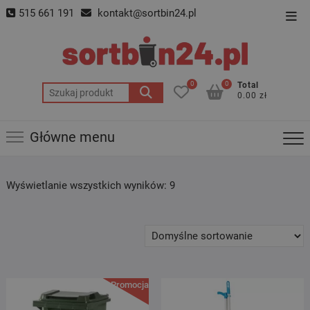
Skip
515 661 191
kontakt@sortbin24.pl
Top
to
Men
content
0
0
Total
Szukaj:
0.00 zł
Główne menu
Wyświetlanie wszystkich wyników: 9
Promocja!