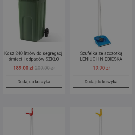
Kosz 240 litrów do segregacji
Szufelka ze szczotką
śmieci i odpadów SZKŁO
LENIUCH NIEBIESKA
Pierwotna
Aktualna
189.00
zł
209.00
zł
19.90
zł
cena
cena
Dodaj do koszyka
Dodaj do koszyka
wynosiła:
wynosi:
209.00 zł.
189.00 zł.