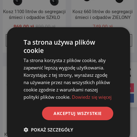
Kosz 1100 litrów do segregacji
Kosz 660 litrów do segregacji
śmieci i odpadów SZKŁO
śmieci i odpadów ZIELONY
Pierwotna
Aktualna
869.00
zł
899.00
zł
749.00
zł
cena
cena
Ta strona używa plików
Dodaj do koszyka
Dowiedz się więcej
wynosiła:
wynosi:
899.00 zł.
869.00 zł.
cookie
Ta strona korzysta z plików cookie, aby
zapewnić lepszą wygodę użytkowania.
Follow us on
Korzystając z tej strony, wyrażasz zgodę
Social Media
na używanie przez nas wszystkich plików
instagram
cookie zgodnie z warunkami naszej
polityki plików cookie.
Dowiedz się więcej
facebook
AKCEPTUJ WSZYSTKIE
POKAŻ SZCZEGÓŁY
Kosz 770 litrów do segregacji