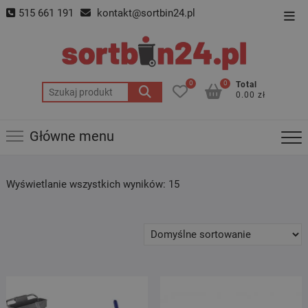
Skip
515 661 191
kontakt@sortbin24.pl
Top
to
Men
content
0
0
Total
Szukaj:
0.00 zł
Główne menu
Wyświetlanie wszystkich wyników: 15