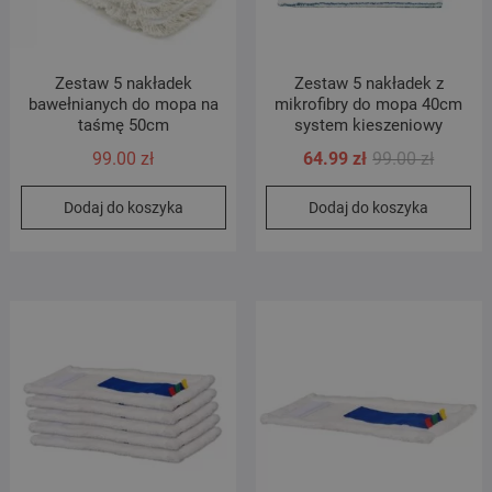
Zestaw 5 nakładek
Zestaw 5 nakładek z
bawełnianych do mopa na
mikrofibry do mopa 40cm
taśmę 50cm
system kieszeniowy
Pierwot
Aktualn
99.00
zł
64.99
zł
99.00
zł
cena
cena
Dodaj do koszyka
Dodaj do koszyka
wynosił
wynosi:
99.00 zł
64.99 zł