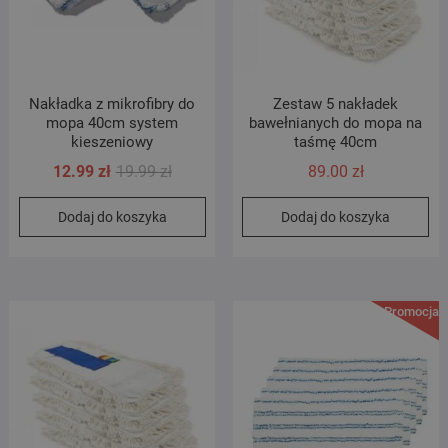
Nakładka z mikrofibry do
Zestaw 5 nakładek
mopa 40cm system
bawełnianych do mopa na
kieszeniowy
taśmę 40cm
Pierwotna
Aktualna
12.99
zł
19.99
zł
89.00
zł
cena
cena
Dodaj do koszyka
Dodaj do koszyka
wynosiła:
wynosi:
19.99 zł.
12.99 zł.
Promocja!