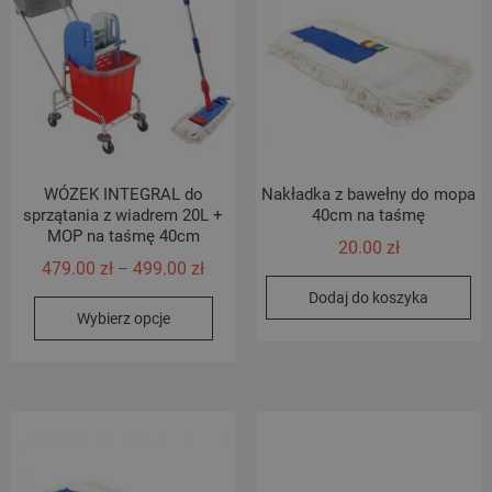
WÓZEK INTEGRAL do
Nakładka z bawełny do mopa
sprzątania z wiadrem 20L +
40cm na taśmę
MOP na taśmę 40cm
20.00
zł
Zakres
479.00
zł
499.00
zł
–
cen:
Dodaj do koszyka
Ten
Wybierz opcje
od
produkt
479.00 zł
ma
do
wiele
499.00 zł
wariantów.
Opcje
można
wybrać