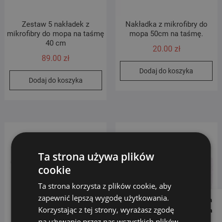
Zestaw 5 nakładek z
Nakładka z mikrofibry do
mikrofibry do mopa na taśmę
mopa 50cm na taśmę.
40 cm
20.00
zł
89.00
zł
Dodaj do koszyka
Dodaj do koszyka
Ta strona używa plików
cookie
Ta strona korzysta z plików cookie, aby
zapewnić lepszą wygodę użytkowania.
Follow us on
Korzystając z tej strony, wyrażasz zgodę
Social Media
na używanie przez nas wszystkich plików