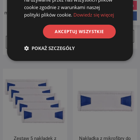
instagram
Zestaw 5 nakładek z
cookie zgodnie z warunkami naszej
Nakładka z mikrofibry do
mikrofibry do mopa na taśmę
mopa speedy 40cm
polityki plików cookie.
Dowiedz się więcej
facebook
50 cm
20.00
zł
99.00
zł
AKCEPTUJ WSZYSTKIE
Dodaj do koszyka
Dodaj do koszyka
POKAŻ SZCZEGÓŁY
Zestaw 5 nakładek z
Nakładka z mikrofibry do