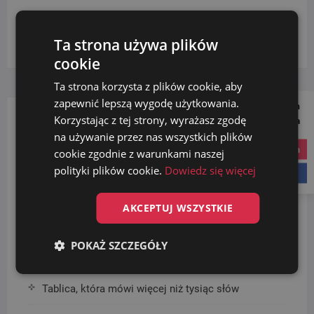
Search
Ta strona używa plików
…
cookie
Ta strona korzysta z plików cookie, aby
zapewnić lepszą wygodę użytkowania.
Follow us on
Korzystając z tej strony, wyrażasz zgodę
Social Media
OSTATNIE WPISY
na używanie przez nas wszystkich plików
instagram
cookie zgodnie z warunkami naszej
polityki plików cookie.
Dowiedz się więcej
facebook
Ciekawostki historyczne i praktyczne porady dla
rowerzystów
AKCEPTUJ WSZYSTKIE
Nowe kolekcje koszy z mechanizmem pedałowym
POKAŻ SZCZEGÓŁY
Stojaki na worki do segregacji odpadów
Tablica, która mówi więcej niż tysiąc słów