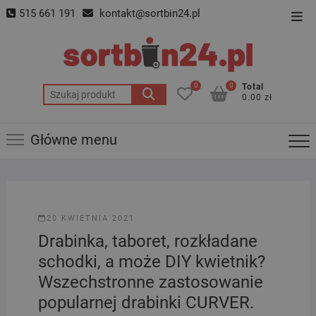
Skip
515 661 191
kontakt@sortbin24.pl
Top
to
Men
content
0
0
Total
Szukaj:
0.00 zł
Główne menu
20 KWIETNIA 2021
Drabinka, taboret, rozkładane
schodki, a może DIY kwietnik?
Wszechstronne zastosowanie
popularnej drabinki CURVER.