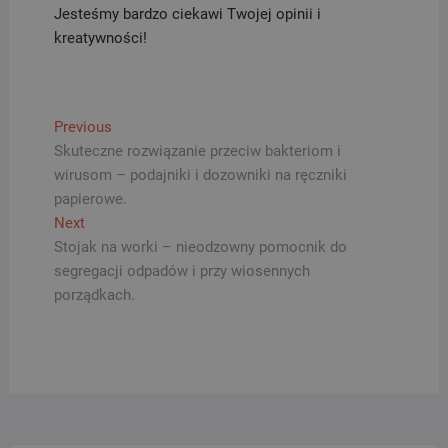
Jesteśmy bardzo ciekawi Twojej opinii i
kreatywności!
Nawigacja
Previous
Previous
post:
Skuteczne rozwiązanie przeciw bakteriom i
wpisu
wirusom – podajniki i dozowniki na ręczniki
papierowe.
Next
Next
post:
Stojak na worki – nieodzowny pomocnik do
segregacji odpadów i przy wiosennych
porządkach.