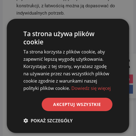
konstrukcji, z łatwością można ją dopasować do
indywidualnych potrzeb.
Ta strona używa plików
Dzięki tym cechom stacja
EKO STATION
stanowi
cookie
wygodne, funkcjonalne i estetyczne rozwiązanie
Ta strona korzysta z plików cookie, aby
do efektywnej segregacji odpadów w każdym
zapewnić lepszą wygodę użytkowania.
Follow us on
miejscu, wspierając dbałość o środowisko i
Korzystając z tej strony, wyrażasz zgodę
Social Media
poprawiając organizację przestrzeni.
na używanie przez nas wszystkich plików
instagram
cookie zgodnie z warunkami naszej
polityki plików cookie.
Dowiedz się więcej
facebook
Nawigacja
Previous
Previous
post:
Wózek Kentucky – zobacz co potrafi
AKCEPTUJ WSZYSTKIE
wpisu
Next
Next
post:
Wózki dwuwiaderkowe – dwa znaczy „lepiej”.
POKAŻ SZCZEGÓŁY