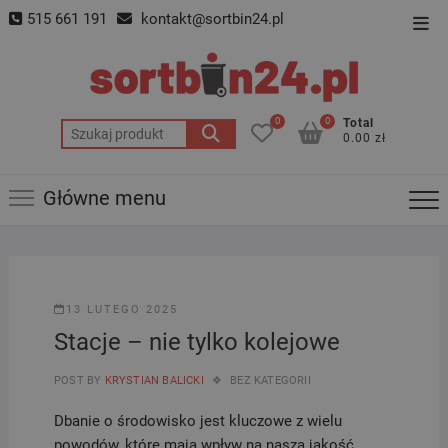
Skip
515 661 191
kontakt@sortbin24.pl
Top
to
Men
content
0
0
Total
Szukaj:
0.00 zł
Główne menu
13 LUTEGO 2025
Stacje – nie tylko kolejowe
POST BY
KRYSTIAN BALICKI
BEZ KATEGORII
Dbanie o środowisko jest kluczowe z wielu
powodów, które mają wpływ na naszą jakość