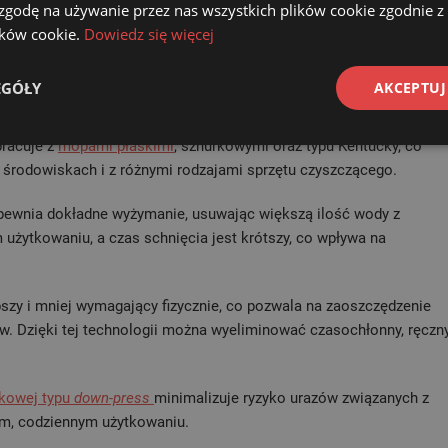
 zgodę na używanie przez nas wszystkich plików cookie zgodnie 
lików cookie.
Dowiedz się więcej
, aby proces wyżymania był łatwy i mało obciążający dla operatora.
odnie wyżymać mopy, co zmniejsza potrzebę intensywnego wkładu
EGÓŁY
AKCEPTUJ
racuje z
mopami płaskimi
, sznurkowymi oraz typu Kentucky, co
h środowiskach i z różnymi rodzajami sprzętu czyszczącego.
ewnia dokładne wyżymanie, usuwając większą ilość wody z
użytkowaniu, a czas schnięcia jest krótszy, co wpływa na
szy i mniej wymagający fizycznie, co pozwala na zaoszczędzenie
w. Dzięki tej technologii można wyeliminować czasochłonny, ręczn
kowej typu
down-press
minimalizuje ryzyko urazów związanych z
m, codziennym użytkowaniu.