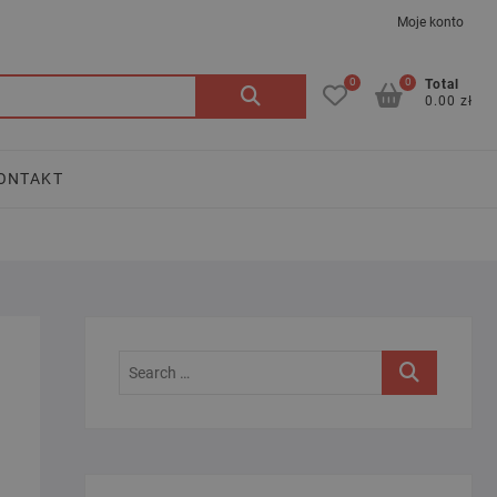
Moje konto
0
0
Szukaj:
Total
0.00 zł
ONTAKT
Search
…