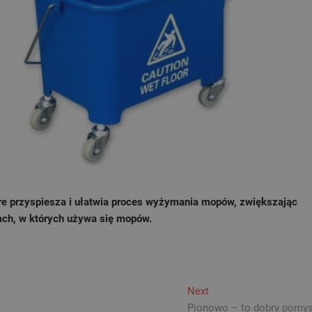
óre przyspiesza i ułatwia proces wyżymania mopów, zwiększając
ach, w których używa się mopów.
Next
Next
post:
Pionowo – to dobry pomys