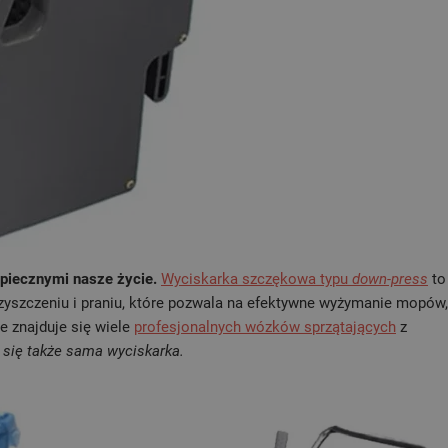
ezpiecznymi nasze życie.
Wyciskarka szczękowa typu
down-press
to
zyszczeniu i praniu, które pozwala na efektywne wyżymanie mopów,
e znajduje się wiele
profesjonalnych wózków sprzątających
z
 się także sama wyciskarka.