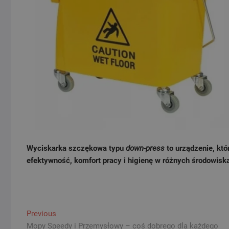
Wyciskarka szczękowa typu
down-press
to urządzenie, kt
efektywność, komfort pracy i higienę w różnych środowisk
Nawigacja
Previous
Previous
post:
Mopy Speedy i Przemysłowy – coś dobrego dla każdego