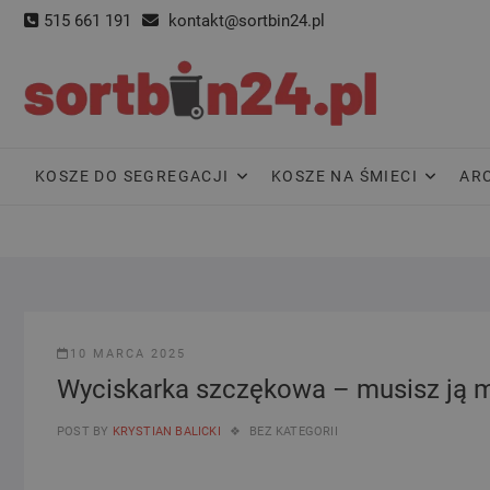
Skip
515 661 191
kontakt@sortbin24.pl
to
content
KOSZE DO SEGREGACJI
KOSZE NA ŚMIECI
AR
10 MARCA 2025
Wyciskarka szczękowa – musisz ją m
POST BY
KRYSTIAN BALICKI
BEZ KATEGORII