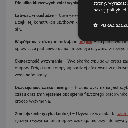
strony, wyrażasz
Oto kilka kluczowych zalet wyciskarski:
naszej polityki p
Łatwość w obsłudze
–
Down-press
jest zaprojektowana tak
Dzięki tej konstrukcji użytkownik może skutecznie i wyg
POKAŻ SZCZ
siły.
Współpraca z różnymi rodzajami
mopów
– Ta prasa współp
sprawia, że jest uniwersalna i może być używana w różnyc
Skuteczność wyżymania
– Wyciskarka typu
down-press
zap
mopów. Dzięki temu mopy są bardziej efektywne w dalszym 
wydajność pracy.
Oszczędność czasu i energii
– Proces wyżymania jest szyb
czasu oraz zmniejszenie obciążenia fizycznego pracownikó
proces wyżymania.
Zmniejszenie ryzyka kontuzji
– Używanie wyciskarki
szczę
ręcznym wyżymaniem mopów, szczególnie przy intensywny