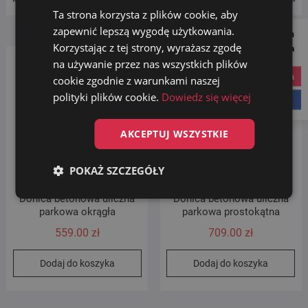
Ta strona korzysta z plików cookie, aby
zapewnić lepszą wygodę użytkowania.
Follow us on
Korzystając z tej strony, wyrażasz zgodę
Social Media
na używanie przez nas wszystkich plików
instagram
cookie zgodnie z warunkami naszej
polityki plików cookie.
Dowiedz się więcej
facebook
AKCEPTUJ WSZYSTKIE
POKAŻ SZCZEGÓŁY
Donica betonowa uliczna
Donica betonowa uliczna
parkowa okrągła
parkowa prostokątna
559.00
zł
709.00
zł
Dodaj do koszyka
Dodaj do koszyka