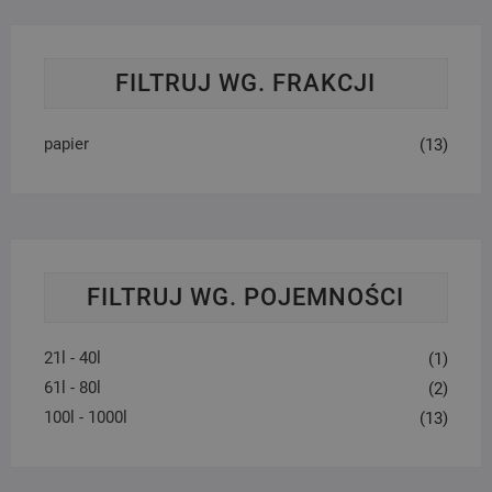
FILTRUJ WG. FRAKCJI
papier
(13)
FILTRUJ WG. POJEMNOŚCI
21l - 40l
(1)
61l - 80l
(2)
100l - 1000l
(13)