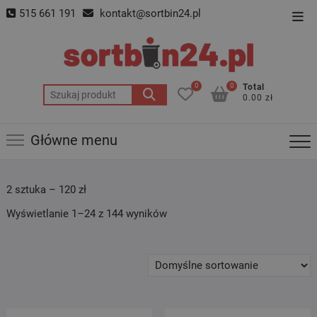
Skip
515 661 191
kontakt@sortbin24.pl
Top
to
Men
content
0
0
Total
Szukaj:
0.00 zł
Główne menu
2 sztuka – 120 zł
Wyświetlanie 1–24 z 144 wyników