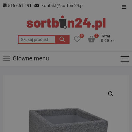
Skip
515 661 191
kontakt@sortbin24.pl
Top
to
Men
content
0
0
Total
Szukaj:
0.00 zł
Główne menu