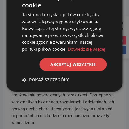
cookie
Ta strona korzysta z plików cookie, aby
zapewnić lepszą wygodę użytkowania.
Follow us on
__________
Korzystając z tej strony, wyrażasz zgodę
Social Media
W ofercie sklepu
SORTBIN24
znajdziesz donice
na używanie przez nas wszystkich plików
betonowe, które stanowią wyjątkowy element miejskiej
instagram
cookie zgodnie z warunkami naszej
architektury i biorą udział w efektywnym upiększaniu
polityki plików cookie.
Dowiedz się więcej
facebook
przestrzeni. Są obiektami, w których można
bezpiecznie umieścić kwiaty, krzewy, a nawet drzewa.
AKCEPTUJ WSZYSTKIE
Pełnią funkcję dekoracyjną w miastach i znajdują
zastosowanie w parkach, na ulicach oraz w domowych
POKAŻ SZCZEGÓŁY
ogrodach. Donice betonowe są masywne, solidne i
surowe, dzięki czemu doskonale nadają się do
aranżowania nowoczesnych przestrzeni. Dostępne są
w rozmaitych kształtach, rozmiarach i odcieniach. Ich
główną cechą charakterystyczną jest wysoki stopień
odporności na uszkodzenia mechaniczne oraz akty
wandalizmu.