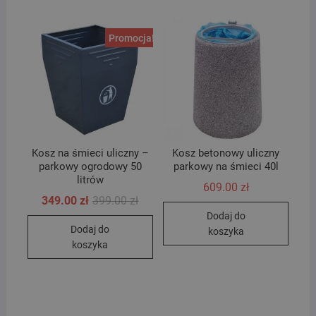
Promocja!
Kosz na śmieci uliczny –
Kosz betonowy uliczny
parkowy ogrodowy 50
parkowy na śmieci 40l
litrów
609.00
zł
Pierwotna
Aktualna
349.00
zł
399.00
zł
cena
cena
Dodaj do
wynosiła:
wynosi:
Dodaj do
399.00 zł.
349.00 zł.
koszyka
koszyka