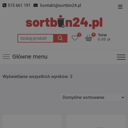
Skip
515 661 191
kontakt@sortbin24.pl
Top
to
Men
content
0
0
Total
Szukaj:
0.00 zł
Główne menu
Wyświetlanie wszystkich wyników: 3