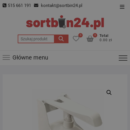
Skip
515 661 191
kontakt@sortbin24.pl
Top
to
Men
content
0
0
Total
Szukaj:
0.00 zł
Główne menu