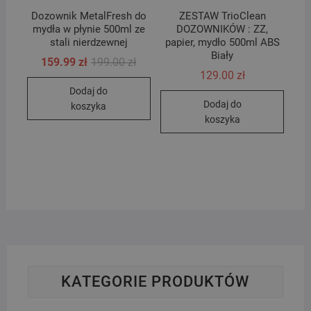
Dozownik MetalFresh do
ZESTAW TrioClean
mydła w płynie 500ml ze
DOZOWNIKÓW : ZZ,
stali nierdzewnej
papier, mydło 500ml ABS
Biały
Pierwotna
Aktualna
159.99
zł
199.00
zł
cena
cena
129.00
zł
wynosiła:
wynosi:
Dodaj do
199.00 zł.
159.99 zł.
Dodaj do
koszyka
koszyka
KATEGORIE PRODUKTÓW