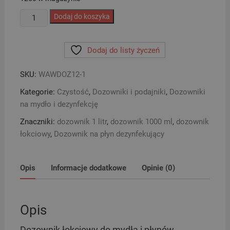
ilość
Dodaj do koszyka
Dozownik
łokciowy
Dodaj do listy życzeń
do
mydła
SKU:
WAWDOZ12-1
i
płynów
Kategorie:
Czystość
,
Dozowniki i podajniki
,
Dozowniki
dezynfekcyjnych
na mydło i dezynfekcję
DEO
Znaczniki:
dozownik 1 litr
,
dozownik 1000 ml
,
dozownik
BIAŁY
łokciowy
,
Dozownik na płyn dezynfekujący
1000ml
Opis
Informacje dodatkowe
Opinie (0)
Opis
Dozownik łokciowy do mydła i płynów