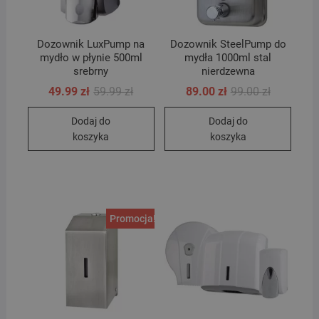
Dozownik LuxPump na
Dozownik SteelPump do
mydło w płynie 500ml
mydła 1000ml stal
srebrny
nierdzewna
Pierwotna
Aktualna
Pierwotna
Aktualna
49.99
zł
59.99
zł
89.00
zł
99.00
zł
cena
cena
cena
cena
wynosiła:
wynosi:
wynosiła:
wynosi:
Dodaj do
Dodaj do
59.99 zł.
49.99 zł.
99.00 zł.
89.00 zł.
koszyka
koszyka
Promocja!