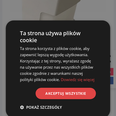
Ta strona używa plików
cookie
Ta strona korzysta z plików cookie, aby
zapewnić lepszą wygodę użytkowania.
Follow us on
Korzystając z tej strony, wyrażasz zgodę
Social Media
___________
na używanie przez nas wszystkich plików
W ofercie sklepu SORTBIN24.pl znajdą Państwo
instagram
cookie zgodnie z warunkami naszej
wysokiej jakości
dozowniki na mydło i dezynfekcję
.
polityki plików cookie.
Dowiedz się więcej
facebook
Dostępne są różne warianty, wzory i wielkości.
Dozowniki znajdują zastosowanie w lokalach
AKCEPTUJ WSZYSTKIE
usługowych, szkołach oraz szpitalach. Cieszą się
popularnością również w innych tego typu miejscach, w
POKAŻ SZCZEGÓŁY
których duże znaczenie ma zachowanie wysokiego
poziomu higieny i sterylności. Produkty, które