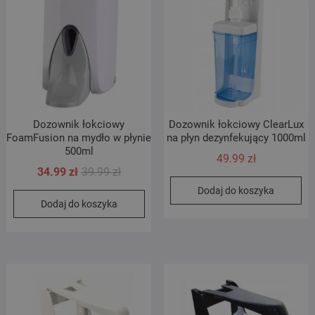
Dozownik łokciowy
Dozownik łokciowy ClearLux
FoamFusion na mydło w płynie
na płyn dezynfekujący 1000ml
500ml
49.99
zł
Pierwotna
Aktualna
34.99
zł
39.99
zł
cena
cena
Dodaj do koszyka
Dodaj do koszyka
wynosiła:
wynosi:
39.99 zł.
34.99 zł.