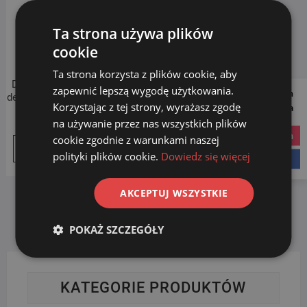
Ta strona używa plików
cookie
Ta strona korzysta z plików cookie, aby
Dozownik do mydła i płynów
zapewnić lepszą wygodę użytkowania.
Follow us on
dezynfekcyjnych DERO 1000ml
Korzystając z tej strony, wyrażasz zgodę
Social Media
Pierwotna
Aktualna
99.00
zł
119.00
zł
na używanie przez nas wszystkich plików
cena
cena
instagram
cookie zgodnie z warunkami naszej
Dodaj do koszyka
wynosiła:
wynosi:
polityki plików cookie.
Dowiedz się więcej
facebook
119.00 zł.
99.00 zł.
AKCEPTUJ WSZYSTKIE
POKAŻ SZCZEGÓŁY
KATEGORIE PRODUKTÓW