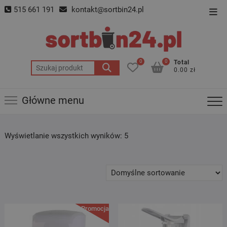
Skip
515 661 191
kontakt@sortbin24.pl
Top
to
Men
content
0
0
Total
Szukaj:
0.00 zł
Główne menu
Wyświetlanie wszystkich wyników: 5
Promocja!