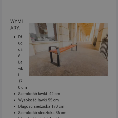
WYMI
ARY:
Dł
ug
oś
ć
Ła
wk
i
17
0 cm
Szerokość ławki 42 cm
Wysokość ławki 55 cm
Długość siedziska 170 cm
Szerokość siedziska 36 cm