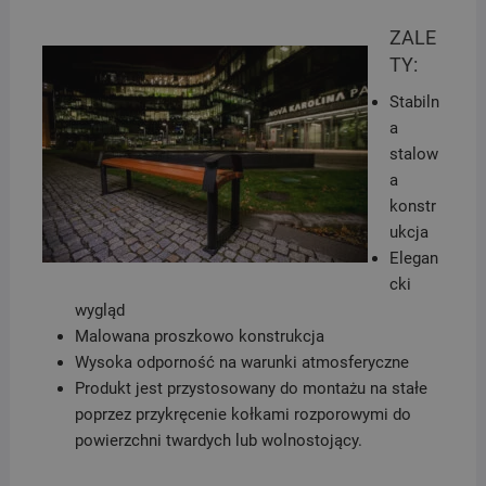
ZALE
TY:
Stabiln
a
stalow
a
konstr
ukcja
Elegan
cki
wygląd
Malowana proszkowo konstrukcja
Wysoka odporność na warunki atmosferyczne
Produkt jest przystosowany do montażu na stałe
poprzez przykręcenie kołkami rozporowymi do
powierzchni twardych lub wolnostojący.