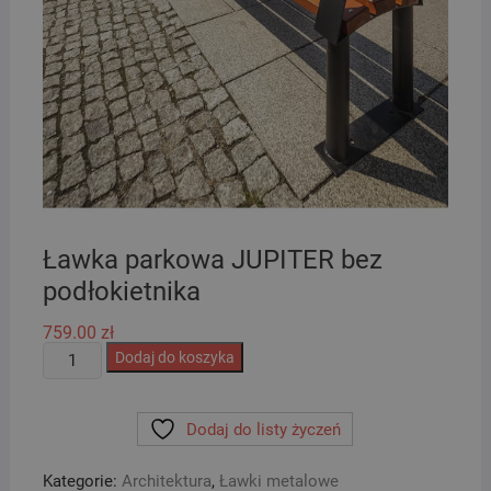
Ławka parkowa JUPITER bez
podłokietnika
759.00
zł
ilość
Dodaj do koszyka
Ławka
parkowa
Dodaj do listy życzeń
JUPITER
bez
Kategorie:
Architektura
,
Ławki metalowe
podłokietnika