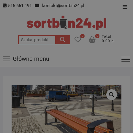
Skip
515 661 191
kontakt@sortbin24.pl
Top
to
Men
content
0
0
Total
Szukaj:
0.00 zł
Główne menu