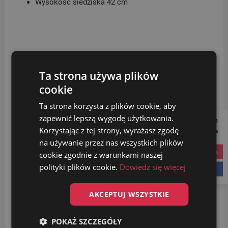
Wysokość siedziska 42 cm
Kolorystyka:
Ta strona używa plików
cookie
Ta strona korzysta z plików cookie, aby
zapewnić lepszą wygodę użytkowania.
Follow us on
Korzystając z tej strony, wyrażasz zgodę
Social Media
na używanie przez nas wszystkich plików
instagram
cookie zgodnie z warunkami naszej
Kolory wyświetlane na monitorze mają charakter
polityki plików cookie.
Dowiedz się więcej
orientacyjny i mogą różnić się od rzeczywistych
facebook
kolorów produktów.
AKCEPTUJ WSZYSTKIE
Produkt dostępny w formie elementów do
POKAŻ SZCZEGÓŁY
samodzielnego montażu.