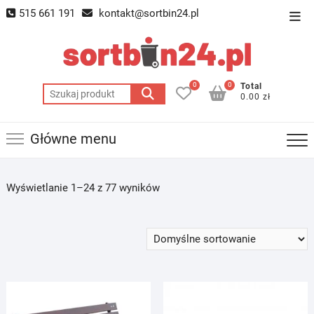
Skip
515 661 191
kontakt@sortbin24.pl
Top
to
Men
content
0
0
Total
Szukaj:
0.00 zł
Główne menu
Wyświetlanie 1–24 z 77 wyników