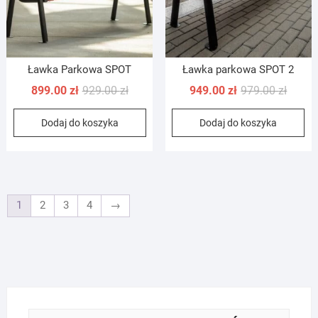
Ławka Parkowa SPOT
Ławka parkowa SPOT 2
Pierwotna
Aktualna
Pierwo
Aktual
899.00
zł
929.00
zł
949.00
zł
979.00
zł
cena
cena
cena
cena
Dodaj do koszyka
Dodaj do koszyka
wynosiła:
wynosi:
wynosi
wynosi
929.00 zł.
899.00 zł.
979.00 
949.00 
1
2
3
4
→