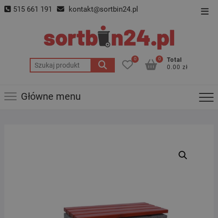
Skip
515 661 191
kontakt@sortbin24.pl
Top
to
Men
content
0
0
Total
Szukaj:
0.00 zł
Główne menu