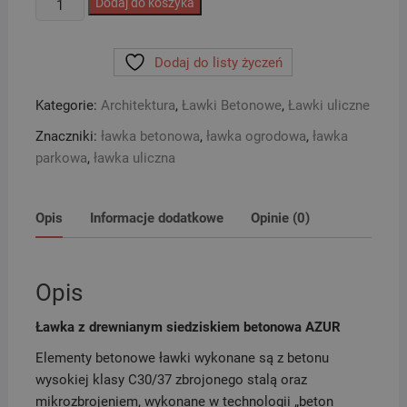
Dodaj do koszyka
Ławka
z
Dodaj do listy życzeń
drewnianym
siedziskiem
Kategorie:
Architektura
,
Ławki Betonowe
,
Ławki uliczne
betonowa
AZUR
Znaczniki:
ławka betonowa
,
ławka ogrodowa
,
ławka
parkowa
,
ławka uliczna
Opis
Informacje dodatkowe
Opinie (0)
Opis
Ławka z drewnianym siedziskiem betonowa AZUR
Elementy betonowe ławki wykonane są z betonu
wysokiej klasy C30/37 zbrojonego stalą oraz
mikrozbrojeniem, wykonane w technologii „beton