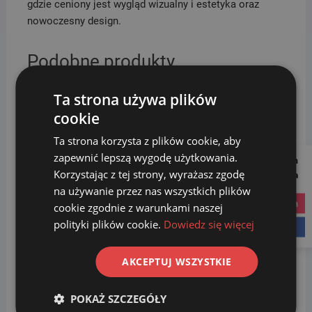
gdzie ceniony jest wygląd wizualny i estetyka oraz
nowoczesny design.
Podobne produkty
Ta strona używa plików
cookie
Ta strona korzysta z plików cookie, aby
zapewnić lepszą wygodę użytkowania.
Follow us on
Korzystając z tej strony, wyrażasz zgodę
Social Media
na używanie przez nas wszystkich plików
instagram
cookie zgodnie z warunkami naszej
KOSZ na psie odchody
KOSZ na śmieci ULICZNY
polityki plików cookie.
Dowiedz się więcej
facebook
RIKO uliczny parkowy
PARKOWY 50L na słupku
osiedlowy
1,099.00
zł
539.00
zł
AKCEPTUJ WSZYSTKIE
Dodaj do
Dodaj do
koszyka
POKAŻ SZCZEGÓŁY
koszyka