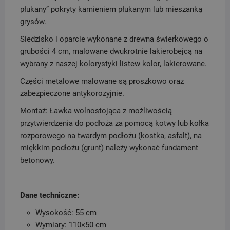
płukany” pokryty kamieniem płukanym lub mieszanką
grysów.
Siedzisko i oparcie wykonane z drewna świerkowego o
grubości 4 cm, malowane dwukrotnie lakierobejcą na
wybrany z naszej kolorystyki listew kolor, lakierowane.
Części metalowe malowane są proszkowo oraz
zabezpieczone antykorozyjnie.
Montaż: Ławka wolnostojąca z możliwością
przytwierdzenia do podłoża za pomocą kotwy lub kołka
rozporowego na twardym podłożu (kostka, asfalt), na
miękkim podłożu (grunt) należy wykonać fundament
betonowy.
Dane techniczne:
Wysokość: 55 cm
Wymiary: 110×50 cm