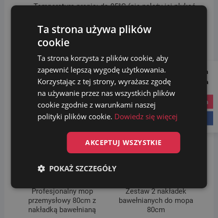
Temperatura prania: do 95°C (nie należy jej płukać
w płynach zmiękczających i antystatycznych)
Ta strona używa plików
cookie
Sprawdź inne produkty i akcesoria w zakładce
MOPY I
NAKŁADKI
.
Ta strona korzysta z plików cookie, aby
zapewnić lepszą wygodę użytkowania.
Follow us on
Korzystając z tej strony, wyrażasz zgodę
Social Media
Podobne produkty
na używanie przez nas wszystkich plików
instagram
cookie zgodnie z warunkami naszej
Promocja!
polityki plików cookie.
Dowiedz się więcej
facebook
AKCEPTUJ WSZYSTKIE
POKAŻ SZCZEGÓŁY
Profesjonalny mop
Zestaw 2 nakładek
przemysłowy 80cm z
bawełnianych do mopa
nakładką bawełnianą
80cm