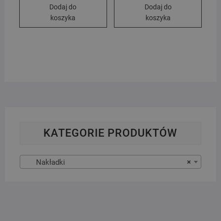
wynosiła:
wynosi:
Dodaj do
Dodaj do
79.00 zł.
71.99 zł.
koszyka
koszyka
KATEGORIE PRODUKTÓW
Nakładki
×