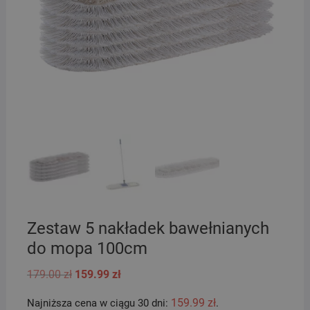
Zestaw 5 nakładek bawełnianych
do mopa 100cm
Pierwotna
Aktualna
179.00
zł
159.99
zł
cena
cena
wynosiła:
wynosi:
159.99
zł
Najniższa cena w ciągu 30 dni:
.
179.00 zł.
159.99 zł.