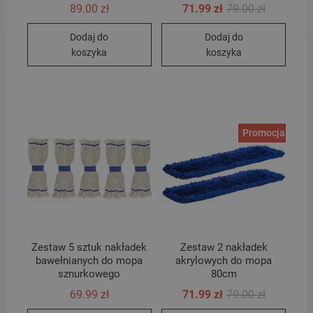
Pierwotna
Aktualna
89.00
zł
71.99
zł
79.00
zł
cena
cena
wynosiła:
wynosi:
Dodaj do
Dodaj do
79.00 zł.
71.99 zł.
koszyka
koszyka
Promocja!
Zestaw 5 sztuk nakładek
Zestaw 2 nakładek
bawełnianych do mopa
akrylowych do mopa
sznurkowego
80cm
Pierwotna
Aktualna
69.99
zł
71.99
zł
79.00
zł
cena
cena