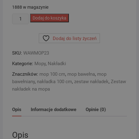
1888 w magazynie
ilość
Dodaj do koszyka
Zestaw
5
Dodaj do listy życzeń
nakładek
bawełnianych
SKU:
WAWMOP23
do
mopa
Kategorie:
Mopy
,
Nakładki
100cm
Znaczników:
mop 100 cm
,
mop bawełna
,
mop
bawełniany
,
nakładka 100 cm
,
zestaw nakładek
,
Zestaw
nakładek na mopa
Opis
Informacje dodatkowe
Opinie (0)
Opis