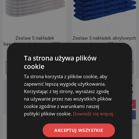
Zestaw 5 nakładek
Zestaw 5 nakładek akrylowych
bawełnianych do mopa 100cm
do mopa 80cm
Pierwotna
Aktualna
Pierwo
Aktual
159.99
zł
179.00
zł
149.99
zł
159.00
zł
Ta strona używa plików
cena
cena
cena
cena
cookie
Dodaj do koszyka
Dodaj do koszyka
wynosiła:
wynosi:
wynosi
wynosi
179.00 zł.
159.99 zł.
159.00 
149.99 
Ta strona korzysta z plików cookie, aby
zapewnić lepszą wygodę użytkowania.
Follow us on
Korzystając z tej strony, wyrażasz zgodę
Social Media
na używanie przez nas wszystkich plików
instagram
cookie zgodnie z warunkami naszej
polityki plików cookie.
Dowiedz się więcej
facebook
KATEGORIE PRODUKTÓW
AKCEPTUJ WSZYSTKIE