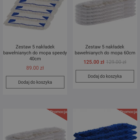
Zestaw 5 nakładek
Zestaw 5 nakładek
bawełnianych do mopa speedy
bawełnianych do mopa 60cm
40cm
Pierwo
Aktual
125.00
zł
129.00
zł
89.00
zł
cena
cena
Dodaj do koszyka
wynosi
wynosi
Dodaj do koszyka
129.00 
125.00 
Promocja!
Promocja!