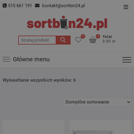
Skip
515 661 191
kontakt@sortbin24.pl
Top
to
Men
content
0
0
Total
Szukaj:
0.00 zł
Główne menu
Wyświetlanie wszystkich wyników: 6